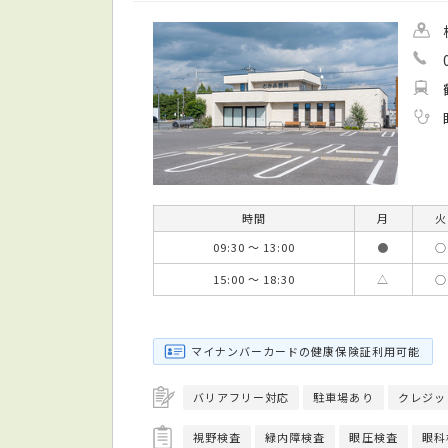
時間
月
火
09:30 ～ 13:00
●
○
15:00 ～ 18:30
△
○
マイナンバーカードの健康保険証利用可能
バリアフリー対応
駐車場あり
クレジッ
視野検査
緑内障検査
眼圧検査
眼科