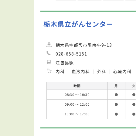
栃木県立がんセンター
栃木県宇都宮市陽南4-9-13
028-658-5151
江曽島駅
内科
血液内科
外科
心療内科
時間
月
火
08:30 ～ 10:30
●
●
09:00 ～ 12:00
●
●
13:00 ～ 17:00
●
●