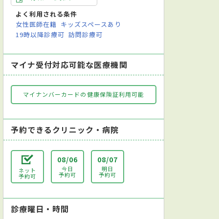
よく利用される条件
女性医師在籍
キッズスペースあり
19時以降診療可
訪問診療可
マイナ受付対応可能な医療機関
マイナンバーカードの健康保険証利用可能
科
皮膚科
泌尿器科
婦人科
眼科
耳鼻咽喉科
放射線
予約できるクリニック・病院
08/06
08/07
今日
明日
ネット
予約可
予約可
予約可
診療曜日・時間