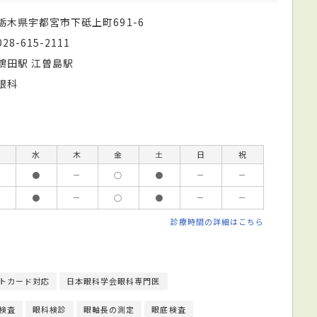
栃木県宇都宮市下砥上町691-6
028-615-2111
鶴田駅 江曽島駅
眼科
水
木
金
土
日
祝
●
－
○
●
－
－
●
－
○
●
－
－
診療時間の詳細はこちら
トカード対応
日本眼科学会眼科専門医
検査
眼科検診
眼軸長の測定
眼底検査