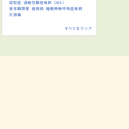
認知症
過敏性腸症候群（IBS）
更年期障害
歯周病
睡眠時無呼吸症候群
片頭痛
すべてをクリア