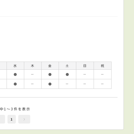
水
木
金
土
日
祝
●
－
●
●
－
－
●
－
●
－
－
－
件中1～3件を表示
1