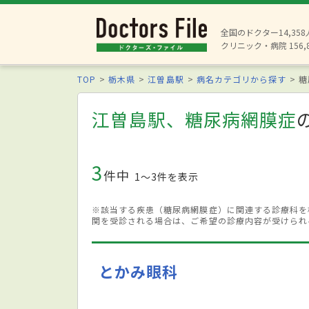
全国のドクター14,35
クリニック・病院 156,
TOP
栃木県
江曽島駅
病名カテゴリから探す
糖
江曽島駅、糖尿病網膜症
3
件中
1〜3件を表示
※該当する疾患（糖尿病網膜症）に関連する診療科を
関を受診される場合は、ご希望の診療内容が受けられ
とかみ眼科