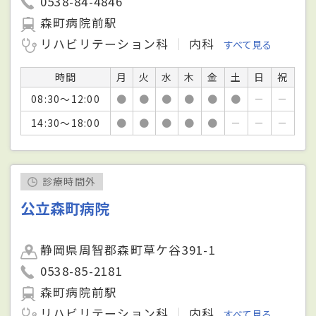
0538-84-4846
森町病院前駅
リハビリテーション科
内科
すべて見る
時間
月
火
水
木
金
土
日
祝
08:30～12:00
●
●
●
●
●
●
－
－
14:30～18:00
●
●
●
●
●
－
－
－
診療時間外
公立森町病院
静岡県周智郡森町草ケ谷391-1
0538-85-2181
森町病院前駅
リハビリテーション科
内科
すべて見る