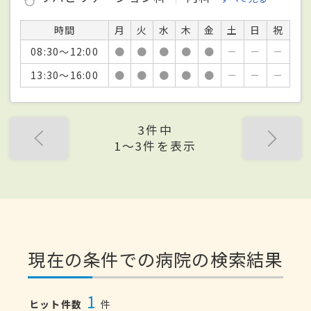
時間
月
火
水
木
金
土
日
祝
08:30～12:00
●
●
●
●
●
－
－
－
13:30～16:00
●
●
●
●
●
－
－
－
3件中
1〜3件を表示
現在の条件での病院の検索結果
1
ヒット件数
件