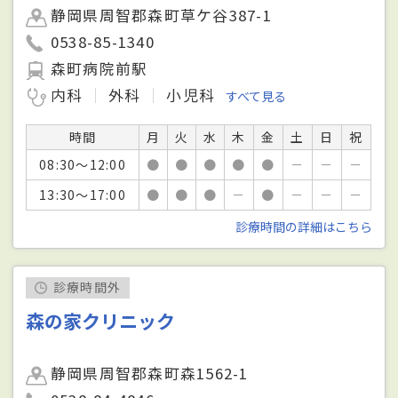
静岡県周智郡森町草ケ谷387-1
0538-85-1340
森町病院前駅
内科
外科
小児科
すべて見る
時間
月
火
水
木
金
土
日
祝
08:30～12:00
●
●
●
●
●
－
－
－
13:30～17:00
●
●
●
－
●
－
－
－
診療時間の詳細はこちら
診療時間外
森の家クリニック
静岡県周智郡森町森1562-1