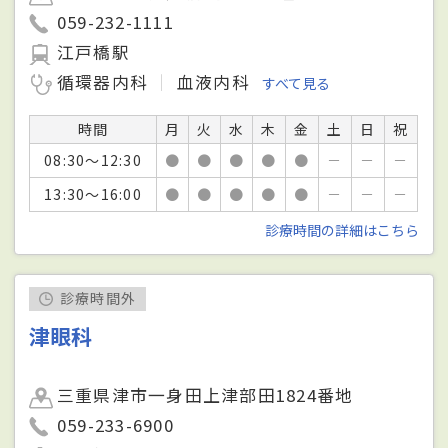
059-232-1111
江戸橋駅
循環器内科
血液内科
すべて見る
時間
月
火
水
木
金
土
日
祝
08:30～12:30
●
●
●
●
●
－
－
－
13:30～16:00
●
●
●
●
●
－
－
－
診療時間の詳細はこちら
診療時間外
津眼科
三重県津市一身田上津部田1824番地
059-233-6900