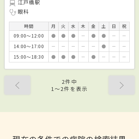
江戸橋駅
眼科
時間
月
火
水
木
金
土
日
祝
09:00～12:00
●
●
●
－
●
●
－
－
14:00～17:00
－
－
－
－
－
●
－
－
15:00～18:30
●
●
●
－
●
－
－
－
2件中
1〜2件を表示