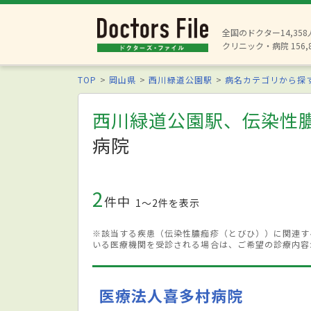
全国のドクター14,35
クリニック・病院 156,
TOP
岡山県
西川緑道公園駅
病名カテゴリから探
西川緑道公園駅、伝染性
病院
2
件中
1〜2件を表示
※該当する疾患（伝染性膿痂疹（とびひ））に関連す
いる医療機関を受診される場合は、ご希望の診療内容
医療法人喜多村病院