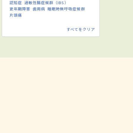
認知症
過敏性腸症候群（IBS）
更年期障害
歯周病
睡眠時無呼吸症候群
片頭痛
すべてをクリア