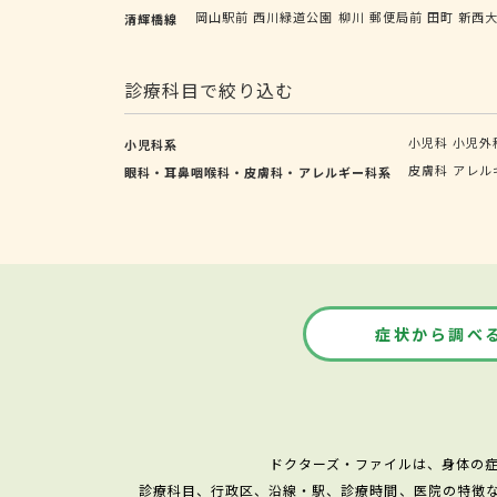
岡山駅前
西川緑道公園
柳川
郵便局前
田町
新西
清輝橋線
診療科目で絞り込む
小児科
小児外
小児科系
皮膚科
アレル
眼科・耳鼻咽喉科・皮膚科・アレルギー科系
症状から調べ
ドクターズ・ファイルは、身体の
診療科目、行政区、沿線・駅、診療時間、医院の特徴