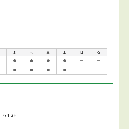
水
木
金
土
日
祝
●
●
●
●
－
－
●
●
●
●
－
－
ィ西川3F