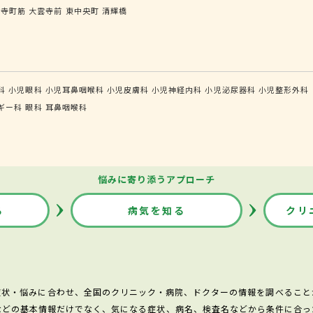
大寺町筋
大雲寺前
東中央町
清輝橋
科
小児眼科
小児耳鼻咽喉科
小児皮膚科
小児神経内科
小児泌尿器科
小児整形外科
ギー科
眼科
耳鼻咽喉科
悩みに寄り添うアプローチ
る
病気を知る
クリ
症状・悩みに合わせ、全国のクリニック・病院、ドクターの情報を調べること
などの基本情報だけでなく、気になる症状、病名、検査名などから条件に合っ