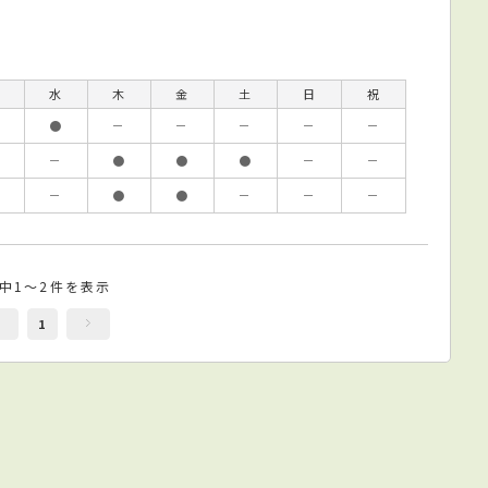
水
木
金
土
日
祝
●
－
－
－
－
－
－
●
●
●
－
－
－
●
●
－
－
－
件中1～2件を表示
1