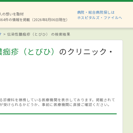
病院・総合病院探しは
8人の想いを取材
ホスピタルズ・ファイルへ
864件の情報を掲載（2026年8月06日現在）
す
伝染性膿痂疹（とびひ） の検索結果
膿痂疹（とびひ）
のクリニック・
る診療科を標榜している医療機関を表示しております。掲載されて
が受けられるかどうか、事前に医療機関に直接ご確認ください。