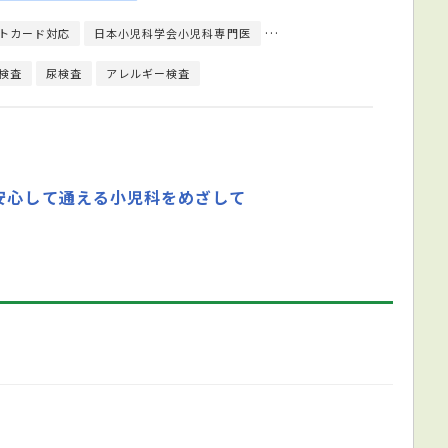
トカード対応
日本小児科学会小児科専門医
日本人類遺伝学会臨床遺伝専門
検査
尿検査
アレルギー検査
安心して通える小児科をめざして