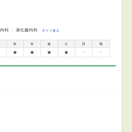
器内科
消化器内科
すべて見る
水
木
金
土
日
祝
●
●
●
●
－
－