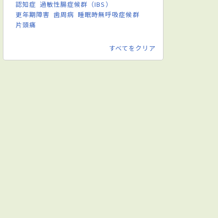
認知症
過敏性腸症候群（IBS）
更年期障害
歯周病
睡眠時無呼吸症候群
片頭痛
すべてをクリア
テーション科
放射線科