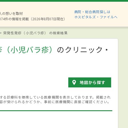
病院・総合病院探しは
6人の想いを取材
ホスピタルズ・ファイルへ
874件の情報を掲載（2026年8月07日現在）
突発性発疹（小児バラ疹） の検索結果
疹（小児バラ疹）
のクリニック・
地図から探す
する診療科を標榜している医療機関を表示しております。掲載され
容が受けられるかどうか、事前に医療機関に直接ご確認ください。