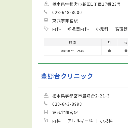
栃木県宇都宮市鶴田1丁目17番23号
028-648-8000
東武宇都宮駅
内科
呼吸器内科
小児科
循環
時間
月
火
08:30 ～ 12:30
●
●
豊郷台クリニック
栃木県宇都宮市豊郷台2-21-3
028-643-8998
東武宇都宮駅
内科
アレルギー科
小児科