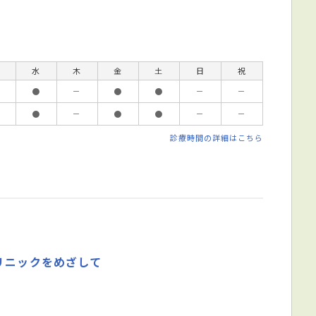
水
木
金
土
日
祝
●
－
●
●
－
－
●
－
●
●
－
－
診療時間の詳細はこちら
リニックをめざして