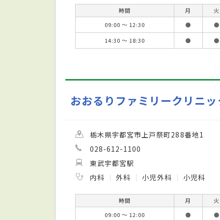
時間
月
火
09:00 ～ 12:30
●
●
14:30 ～ 18:30
●
●
おおるりファミリークリニッ
栃木県宇都宮市上戸祭町288番地1
028-612-1100
東武宇都宮駅
内科
外科
小児外科
小児科
時間
月
火
09:00 ～ 12:00
●
●