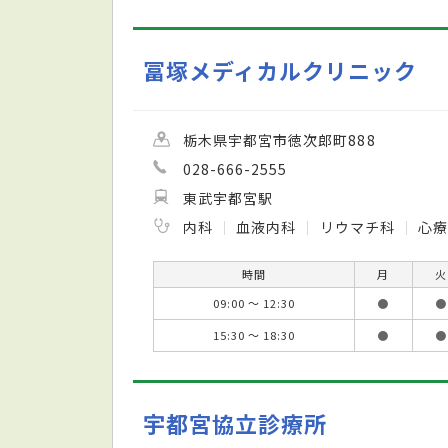
冨塚メディカルクリニック
栃木県宇都宮市徳次郎町888
028-666-2555
東武宇都宮駅
内科
血液内科
リウマチ科
心
時間
月
火
09:00 ～ 12:30
●
●
15:30 ～ 18:30
●
●
宇都宮協立診療所