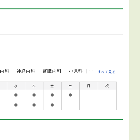
療内科
神経内科
腎臓内科
小児科
整形外科
リハビリ
すべて見る
水
木
金
土
日
祝
●
●
●
●
－
－
●
●
●
－
－
－