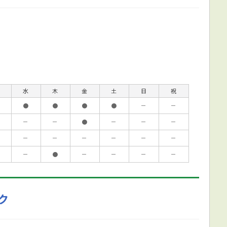
水
木
金
土
日
祝
●
●
●
●
－
－
－
－
●
－
－
－
－
－
－
－
－
－
－
●
－
－
－
－
ク