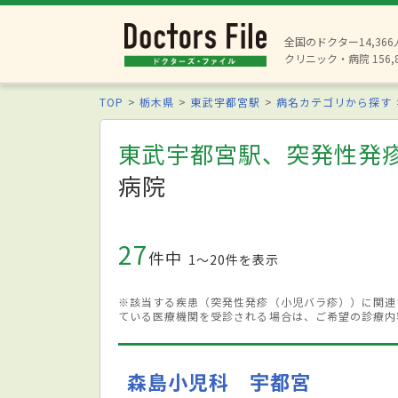
全国のドクター14,36
クリニック・病院 156,
TOP
栃木県
東武宇都宮駅
病名カテゴリから探す
東武宇都宮駅、突発性発
病院
27
件中
1〜20件を表示
※該当する疾患（突発性発疹（小児バラ疹））に関連
ている医療機関を受診される場合は、ご希望の診療内
森島小児科 宇都宮