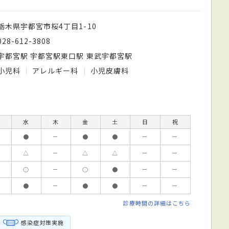
栃木県宇都宮市桜4丁目1-10
028-612-3808
宇都宮駅 宇都宮駅東口駅 東武宇都宮駅
小児科
アレルギー科
小児皮膚科
水
木
金
土
日
祝
●
－
●
●
－
－
△
－
△
△
－
－
○
－
○
●
－
－
●
－
●
●
－
－
診療時間の詳細はこちら
感染症対策実施