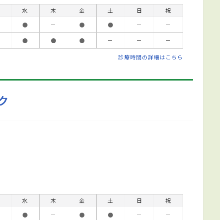
水
木
金
土
日
祝
●
－
●
●
－
－
●
●
●
－
－
－
診療時間の詳細はこちら
ク
水
木
金
土
日
祝
●
－
●
●
－
－