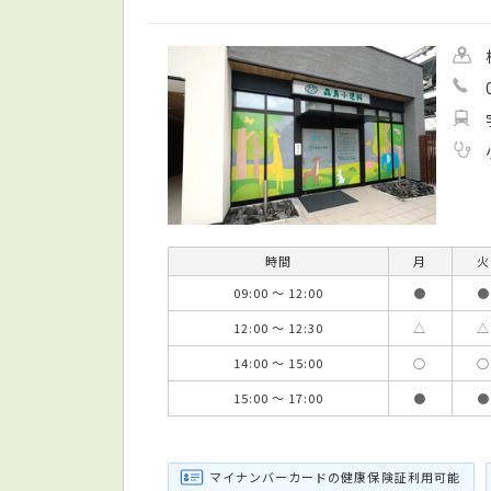
時間
月
火
09:00 ～ 12:00
●
●
12:00 ～ 12:30
△
△
14:00 ～ 15:00
○
○
15:00 ～ 17:00
●
●
マイナンバーカードの健康保険証利用可能