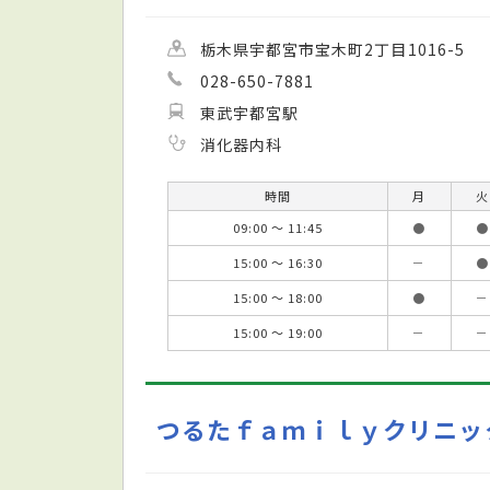
栃木県宇都宮市宝木町2丁目1016-5
028-650-7881
東武宇都宮駅
消化器内科
時間
月
火
09:00 ～ 11:45
●
●
15:00 ～ 16:30
－
●
15:00 ～ 18:00
●
－
15:00 ～ 19:00
－
－
つるたｆａｍｉｌｙクリニッ