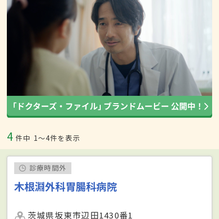
4
件中
1〜4件を表示
診療時間外
木根淵外科胃腸科病院
茨城県坂東市辺田1430番1