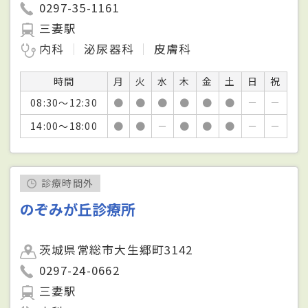
0297-35-1161
三妻駅
内科
泌尿器科
皮膚科
時間
月
火
水
木
金
土
日
祝
08:30～12:30
●
●
●
●
●
●
－
－
14:00～18:00
●
●
－
●
●
●
－
－
診療時間外
のぞみが丘診療所
茨城県常総市大生郷町3142
0297-24-0662
三妻駅