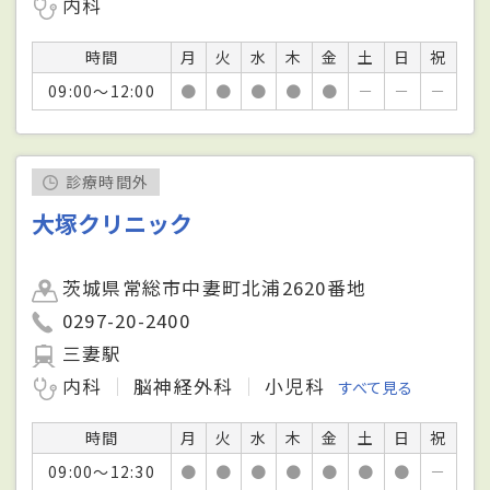
内科
時間
月
火
水
木
金
土
日
祝
09:00～12:00
●
●
●
●
●
－
－
－
診療時間外
大塚クリニック
茨城県常総市中妻町北浦2620番地
0297-20-2400
三妻駅
内科
脳神経外科
小児科
すべて見る
時間
月
火
水
木
金
土
日
祝
09:00～12:30
●
●
●
●
●
●
●
－