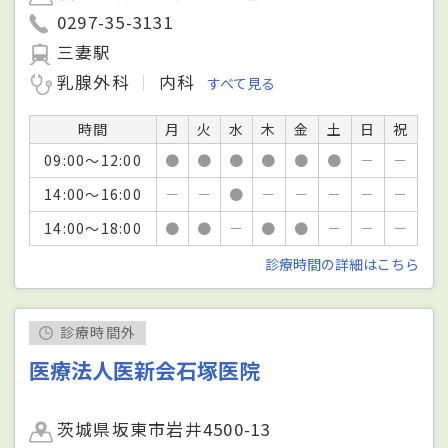
0297-35-3131
三妻駅
乳腺外科
内科
すべて見る
時間
月
火
水
木
金
土
日
祝
09:00～12:00
●
●
●
●
●
●
－
－
14:00～16:00
－
－
●
－
－
－
－
－
14:00～18:00
●
●
－
●
●
－
－
－
診療時間の詳細はこちら
診療時間外
医療法人医新会石塚医院
茨城県坂東市岩井4500-13