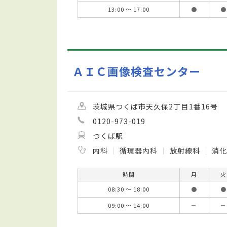
13:00 ～ 17:00
●
●
ＡＩＣ画像検査センター
茨城県つくば市天久保2丁目1番16号
0120-973-019
つくば駅
内科
循環器内科
放射線科
消化
時間
月
火
08:30 ～ 18:00
●
●
09:00 ～ 14:00
－
－