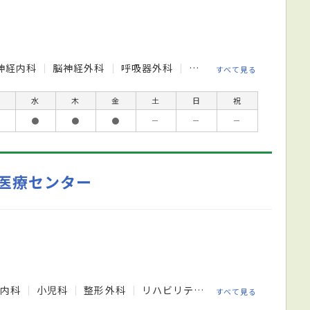
神経内科
脳神経外科
呼吸器外科
消化器外科
腎臓内科
すべて見る
水
木
金
土
日
祝
●
●
●
－
－
－
医療センター
経内科
小児科
整形外科
リハビリテーション科
放射線科
すべて見る