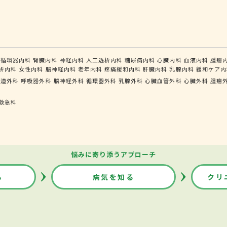
循環器内科
腎臓内科
神経内科
人工透析内科
糖尿病内科
心臓内科
血液内科
腫瘍
析内科
女性内科
脳神経内科
老年内科
疼痛緩和内科
肝臓内科
乳腺内科
緩和ケア内
食道外科
呼吸器外科
脳神経外科
循環器外科
乳腺外科
心臓血管外科
心臓外科
腫瘍
救急科
悩みに寄り添うアプローチ
る
病気を知る
クリ