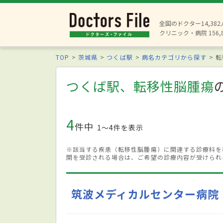
全国のドクター14,38
クリニック・病院 156,
TOP
茨城県
つくば駅
病名カテゴリから探す
転
つくば駅、転移性脳腫瘍
4
件中
1〜4件を表示
※該当する疾患（転移性脳腫瘍）に関連する診療科を
関を受診される場合は、ご希望の診療内容が受けられ
筑波メディカルセンター病院