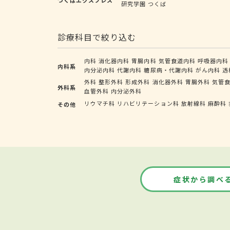
研究学園
つくば
診療科目で絞り込む
内科
消化器内科
胃腸内科
気管食道内科
呼吸器内科
内科系
内分泌内科
代謝内科
糖尿病・代謝内科
がん内科
透
外科
整形外科
形成外科
消化器外科
胃腸外科
気管
外科系
血管外科
内分泌外科
リウマチ科
リハビリテーション科
放射線科
麻酔科
その他
症状から調べ