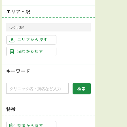
エリア・駅
つくば駅
心臓血管外科
小児科
整形外科
泌尿器科
婦人科
リ
エリアから探す
沿線から探す
キーワード
特徴
特徴から探す