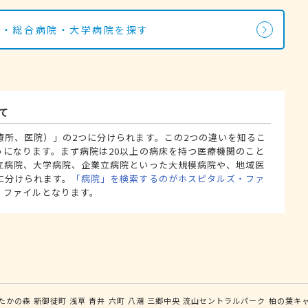
院・総合病院・大学病院を探す
て
療所、医院）」の2つに分けられます。この2つの違いを知るこ
うになります。まず病院は20以上の病床を持つ医療機関のこと
立病院、大学病院、企業立病院といった大規模病院や、地域医
に分けられます。
「病院」を検索するのがホスピタルズ・ファ
・ファイルとなります。
たかの森
新御徒町
浅草
青井
六町
八潮
三郷中央
流山セントラルパーク
柏の葉キ