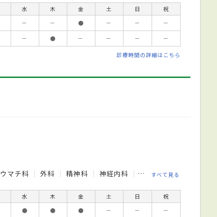
水
木
金
土
日
祝
－
－
●
－
－
－
－
●
－
－
－
－
診療時間の詳細はこちら
リウマチ科
外科
精神科
神経内科
脳神経外科
呼吸器
すべて見る
水
木
金
土
日
祝
●
●
●
－
－
－