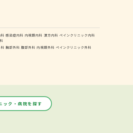
内科
感染症内科
内視鏡内科
漢方内科
ペインクリニック内科
科
外科
胸部外科
腹部外科
内視鏡外科
ペインクリニック外科
ニック・病院を探す