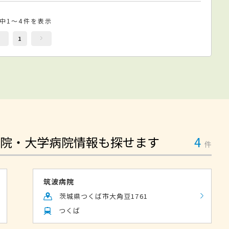
件中1～4件を表示
1
院・大学病院情報も探せます
4
件
筑波病院
茨城県つくば市大角豆1761
つくば