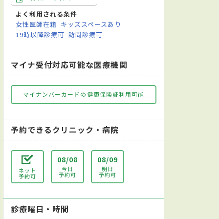
よく利用される条件
女性医師在籍
キッズスペースあり
19時以降診療可
訪問診療可
マイナ受付対応可能な医療機関
マイナンバーカードの健康保険証利用可能
予約できるクリニック・病院
08/08
08/09
今日
明日
ネット
外科
消化器外科
腎臓内科
心臓血管外科
小児科
小児
予約可
予約可
予約可
診療曜日・時間