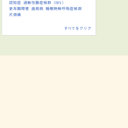
認知症
過敏性腸症候群（IBS）
更年期障害
歯周病
睡眠時無呼吸症候群
片頭痛
すべてをクリア