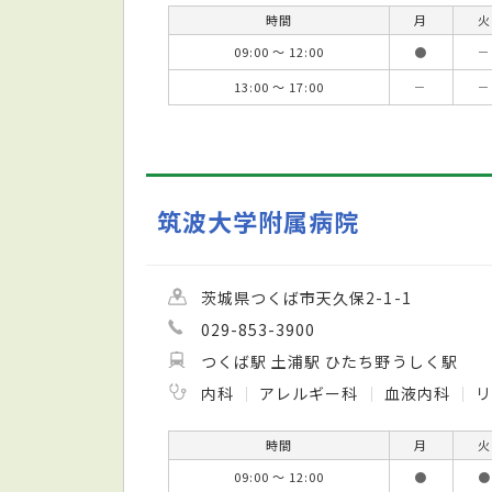
時間
月
火
09:00 ～ 12:00
●
－
13:00 ～ 17:00
－
－
筑波大学附属病院
茨城県つくば市天久保2-1-1
029-853-3900
つくば駅 土浦駅 ひたち野うしく駅
内科
アレルギー科
血液内科
時間
月
火
09:00 ～ 12:00
●
●