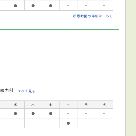
●
●
●
－
－
－
診療時間の詳細はこちら
器内科
すべて見る
水
木
金
土
日
祝
●
●
●
－
－
－
－
－
－
●
－
－