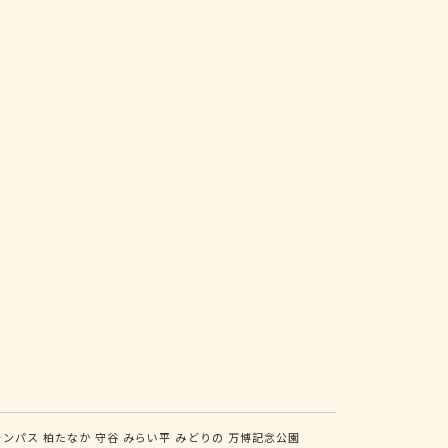
ャンパス
柏たなか
守谷
みらい平
みどりの
万博記念公園