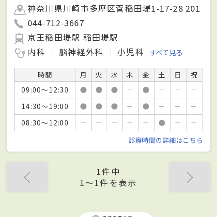
神奈川県川崎市多摩区菅稲田堤1-17-28 201
044-712-3667
京王稲田堤駅 稲田堤駅
内科
脳神経外科
小児科
すべて見る
時間
月
火
水
木
金
土
日
祝
09:00～12:30
●
●
●
－
●
－
－
－
14:30～19:00
●
●
●
－
●
－
－
－
08:30～12:00
－
－
－
－
－
●
－
－
診療時間の詳細はこちら
1件中
1〜1件を表示