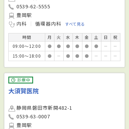
0539-62-5555
豊岡駅
内科
循環器内科
すべて見る
時間
月
火
水
木
金
土
日
祝
09:00～12:00
●
●
●
●
●
●
－
－
15:00～18:00
●
－
●
●
●
－
－
－
診療中
大須賀医院
静岡県磐田市新開482-1
0539-63-0007
豊岡駅