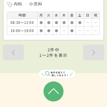
内科
小児科
時間
月
火
水
木
金
土
日
祝
08:30～12:00
●
●
●
●
●
●
－
－
16:00～19:00
●
●
●
－
●
－
－
－
2件中
1〜2件を表示