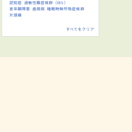
認知症
過敏性腸症候群（IBS）
更年期障害
歯周病
睡眠時無呼吸症候群
片頭痛
すべてをクリア