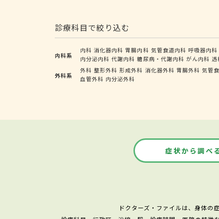
診療科目で絞り込む
内科
消化器内科
胃腸内科
気管食道内科
呼吸器内科
内科系
内分泌内科
代謝内科
糖尿病・代謝内科
がん内科
透
外科
整形外科
形成外科
消化器外科
胃腸外科
気管
外科系
血管外科
内分泌外科
症状から調べ
ドクターズ・ファイルは、身体の