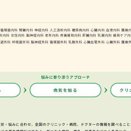
循環器内科
腎臓内科
神経内科
人工透析内科
糖尿病内科
心臓内科
血液内科
腫瘍
析内科
女性内科
脳神経内科
老年内科
疼痛緩和内科
肝臓内科
乳腺内科
緩和ケア内
食道外科
呼吸器外科
脳神経外科
循環器外科
乳腺外科
心臓血管外科
心臓外科
腫瘍
悩みに寄り添うアプローチ
る
病気を知る
クリ
症状・悩みに合わせ、全国のクリニック・病院、ドクターの情報を調べること