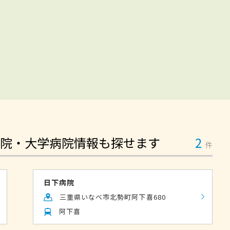
院・大学病院情報も探せます
2
件
日下病院
三重県いなべ市北勢町阿下喜680
阿下喜