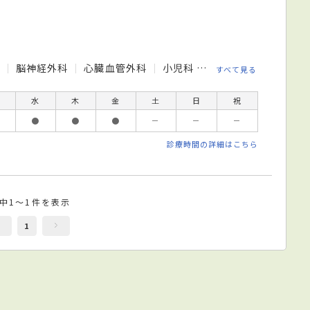
科
脳神経外科
心臓血管外科
小児科
整形外科
皮膚科
すべて見る
水
木
金
土
日
祝
●
●
●
－
－
－
診療時間の詳細はこちら
件中1～1件を表示
1