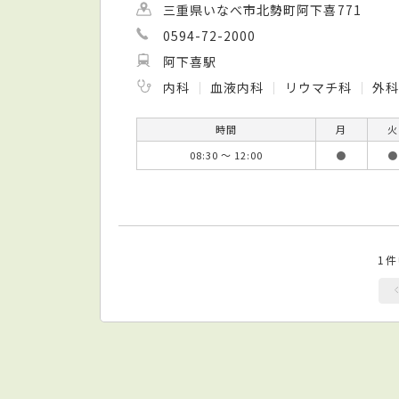
三重県いなべ市北勢町阿下喜771
0594-72-2000
阿下喜駅
内科
血液内科
リウマチ科
外
時間
月
火
08:30 ～ 12:00
●
●
1