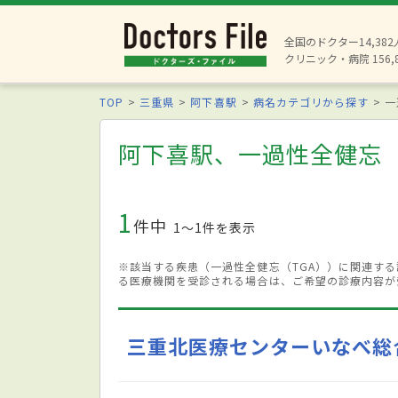
全国のドクター14,38
クリニック・病院 156,
TOP
三重県
阿下喜駅
病名カテゴリから探す
一
阿下喜駅、一過性全健忘（
1
件中
1〜1件を表示
※該当する疾患（一過性全健忘（TGA））に関連す
る医療機関を受診される場合は、ご希望の診療内容が
三重北医療センターいなべ総