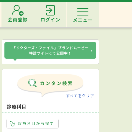
会員登録
ログイン
メニュー
「ドクターズ・ファイル」ブランドムービー
›
特設サイトにて公開中！
すべてをクリア
診療科目
診療科目から探す