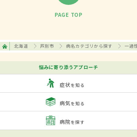
PAGE TOP
北海道
芦別市
病名カテゴリから探す
一過
悩みに寄り添うアプローチ
症状
を知る
病気
を知る
病院
を探す