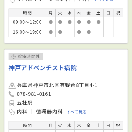
時間
月
火
水
木
金
土
日
祝
09:00～12:00
●
●
●
●
●
●
－
－
16:00～19:00
●
●
－
●
●
－
－
－
診療時間外
神戸アドベンチスト病院
兵庫県神戸市北区有野台8丁目4-1
078-981-0161
五社駅
内科
循環器内科
すべて見る
時間
月
火
水
木
金
土
日
祝