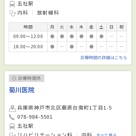
五社駅
内科
放射線科
時間
月
火
水
木
金
土
日
祝
09:00～12:00
●
●
●
●
●
●
－
－
18:00～20:00
●
－
●
－
●
－
－
－
診療時間の詳細はこちら
診療時間外
菊川医院
兵庫県神戸市北区藤原台南町1丁目1-5
078-984-5501
五社駅
リハビリテーション科
内科
すべて見る