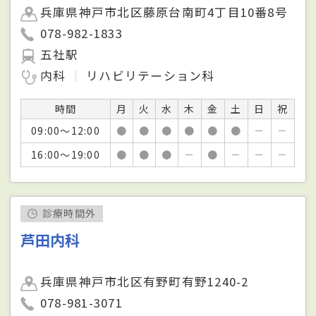
兵庫県神戸市北区藤原台南町4丁目10番8号
078-982-1833
五社駅
内科
リハビリテーション科
時間
月
火
水
木
金
土
日
祝
09:00～12:00
●
●
●
●
●
●
－
－
16:00～19:00
●
●
●
－
●
－
－
－
診療時間外
芦田内科
兵庫県神戸市北区有野町有野1240-2
078-981-3071