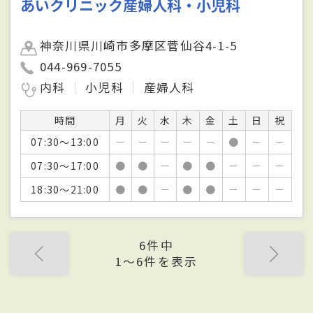
あいクリニック産婦人科・小児科
神奈川県川崎市多摩区菅仙谷4-1-5
044-969-7055
内科
小児科
産婦人科
時間
月
火
水
木
金
土
日
祝
07:30～13:00
－
－
－
－
－
●
－
－
07:30～17:00
●
●
－
●
●
－
－
－
18:30～21:00
●
●
－
●
●
－
－
－
6件中
1〜6件を表示