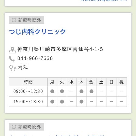
診療時間外
つじ内科クリニック
神奈川県川崎市多摩区菅仙谷4-1-5
044-966-7666
内科
時間
月
火
水
木
金
土
日
祝
09:00～12:30
●
●
－
●
●
－
－
－
15:00～18:30
●
●
－
●
－
－
－
－
診療時間外