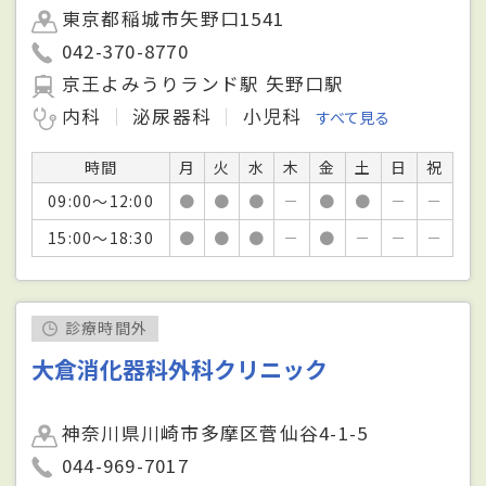
東京都稲城市矢野口1541
042-370-8770
京王よみうりランド駅 矢野口駅
内科
泌尿器科
小児科
すべて見る
時間
月
火
水
木
金
土
日
祝
09:00～12:00
●
●
●
－
●
●
－
－
15:00～18:30
●
●
●
－
●
－
－
－
診療時間外
大倉消化器科外科クリニック
神奈川県川崎市多摩区菅仙谷4-1-5
044-969-7017