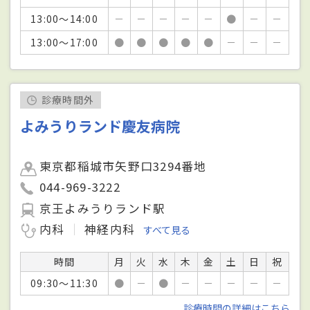
13:00～14:00
－
－
－
－
－
●
－
－
13:00～17:00
●
●
●
●
●
－
－
－
診療時間外
よみうりランド慶友病院
東京都稲城市矢野口3294番地
044-969-3222
京王よみうりランド駅
内科
神経内科
すべて見る
時間
月
火
水
木
金
土
日
祝
09:30～11:30
●
－
●
－
－
－
－
－
診療時間の詳細はこちら