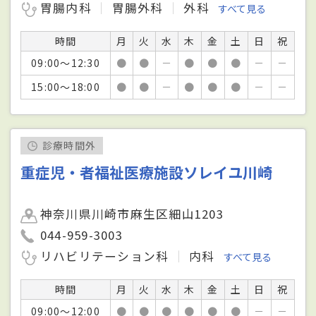
胃腸内科
胃腸外科
外科
すべて見る
時間
月
火
水
木
金
土
日
祝
09:00～12:30
●
●
－
●
●
●
－
－
15:00～18:00
●
●
－
●
●
●
－
－
診療時間外
重症児・者福祉医療施設ソレイユ川崎
神奈川県川崎市麻生区細山1203
044-959-3003
リハビリテーション科
内科
すべて見る
時間
月
火
水
木
金
土
日
祝
09:00～12:00
●
●
●
●
●
●
－
－