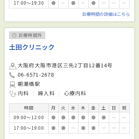
17:00～19:30
●
－
●
－
●
－
－
－
診療時間の詳細はこちら
診療時間外
土田クリニック
大阪府大阪市港区三先2丁目12番14号
06-6571-2678
朝潮橋駅
内科
婦人科
心療内科
時間
月
火
水
木
金
土
日
祝
09:00～12:00
●
●
●
●
●
●
－
－
17:00～19:00
●
●
－
●
●
－
－
－