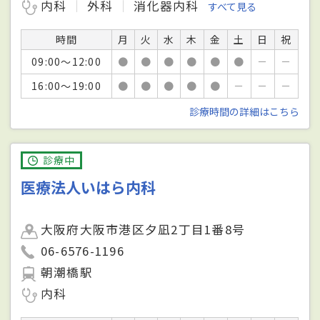
内科
外科
消化器内科
すべて見る
時間
月
火
水
木
金
土
日
祝
09:00～12:00
●
●
●
●
●
●
－
－
16:00～19:00
●
●
●
●
●
－
－
－
診療時間の詳細はこちら
診療中
医療法人いはら内科
大阪府大阪市港区夕凪2丁目1番8号
06-6576-1196
朝潮橋駅
内科