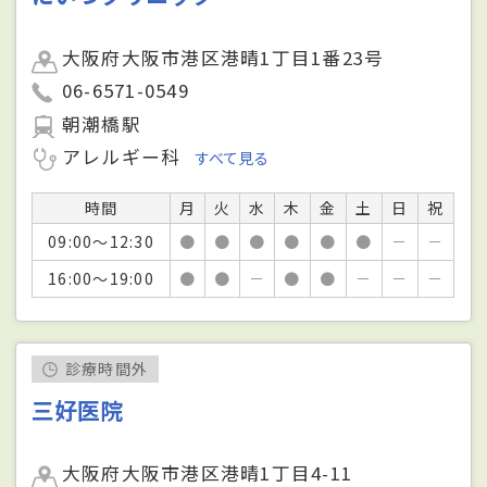
大阪府大阪市港区港晴1丁目1番23号
06-6571-0549
朝潮橋駅
アレルギー科
すべて見る
時間
月
火
水
木
金
土
日
祝
09:00～12:30
●
●
●
●
●
●
－
－
16:00～19:00
●
●
－
●
●
－
－
－
診療時間外
三好医院
大阪府大阪市港区港晴1丁目4-11