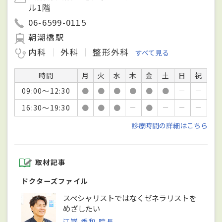
ル1階
06-6599-0115
朝潮橋駅
内科
外科
整形外科
すべて見る
時間
月
火
水
木
金
土
日
祝
09:00～12:30
●
●
●
●
●
●
－
－
16:30～19:30
●
●
●
－
●
－
－
－
診療時間の詳細はこちら
取材記事
ドクターズファイル
スペシャリストではなくゼネラリストを
めざしたい
江嵜 秀和 院長