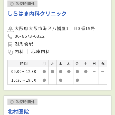
診療時間外
しらはま内科クリニック
大阪府大阪市港区八幡屋1丁目3番19号
06-6573-6322
朝潮橋駅
内科
心療内科
時間
月
火
水
木
金
土
日
祝
09:00～12:30
●
●
●
●
●
●
－
－
16:30～19:00
●
－
●
－
●
－
－
－
診療時間外
北村医院