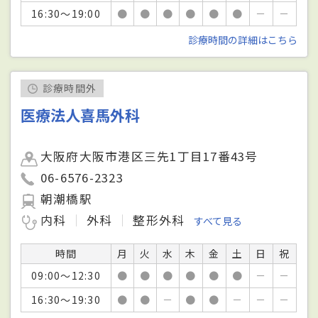
16:30～19:00
●
●
●
●
●
●
－
－
診療時間の詳細はこちら
診療時間外
医療法人喜馬外科
大阪府大阪市港区三先1丁目17番43号
06-6576-2323
朝潮橋駅
内科
外科
整形外科
すべて見る
時間
月
火
水
木
金
土
日
祝
09:00～12:30
●
●
●
●
●
●
－
－
16:30～19:30
●
●
－
●
●
－
－
－