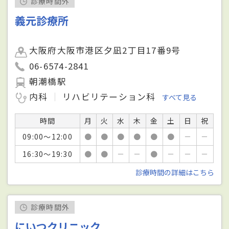
診療時間外
義元診療所
大阪府大阪市港区夕凪2丁目17番9号
06-6574-2841
朝潮橋駅
内科
リハビリテーション科
すべて見る
時間
月
火
水
木
金
土
日
祝
09:00～12:00
●
●
●
●
●
●
－
－
16:30～19:30
●
●
－
－
●
－
－
－
診療時間の詳細はこちら
診療時間外
にいつクリニック