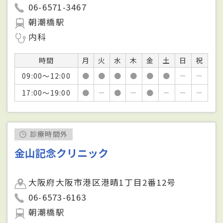
06-6571-3467
朝潮橋駅
内科
時間
月
火
水
木
金
土
日
祝
09:00～12:00
●
●
●
●
●
●
－
－
17:00～19:00
●
－
●
－
●
－
－
－
診療時間外
金山記念クリニック
大阪府大阪市港区港晴1丁目2番12号
06-6573-6163
朝潮橋駅