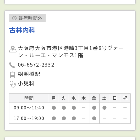
診療時間外
古林内科
大阪府大阪市港区港晴3丁目1番8号ヴォー
ン・ルーエ・マンモス1階
06-6572-2332
朝潮橋駅
小児科
時間
月
火
水
木
金
土
日
祝
09:00～11:40
●
●
●
－
●
●
－
－
17:00～19:00
●
●
●
－
●
－
－
－