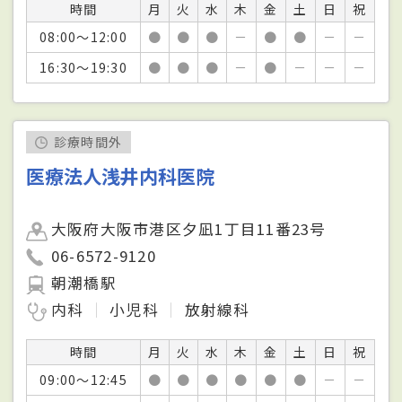
時間
月
火
水
木
金
土
日
祝
08:00～12:00
●
●
●
－
●
●
－
－
16:30～19:30
●
●
●
－
●
－
－
－
診療時間外
医療法人浅井内科医院
大阪府大阪市港区夕凪1丁目11番23号
06-6572-9120
朝潮橋駅
内科
小児科
放射線科
時間
月
火
水
木
金
土
日
祝
09:00～12:45
●
●
●
●
●
●
－
－