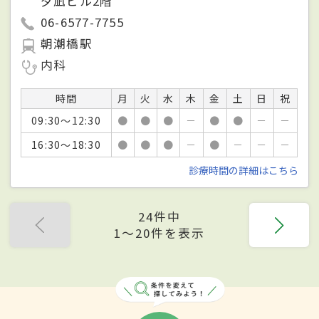
夕凪ビル2階
06-6577-7755
朝潮橋駅
内科
時間
月
火
水
木
金
土
日
祝
09:30～12:30
●
●
●
－
●
●
－
－
16:30～18:30
●
●
●
－
●
－
－
－
診療時間の詳細はこちら
24件中
1〜20件を表示