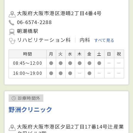
大阪府大阪市港区港晴2丁目4番4号
06-6574-2288
朝潮橋駅
リハビリテーション科
内科
すべて見る
時間
月
火
水
木
金
土
日
祝
08:45～12:00
●
●
●
●
●
●
－
－
16:00～19:00
●
●
●
－
●
－
－
－
診療時間外
野洲クリニック
大阪府大阪市港区夕凪2丁目17番14号辻産業