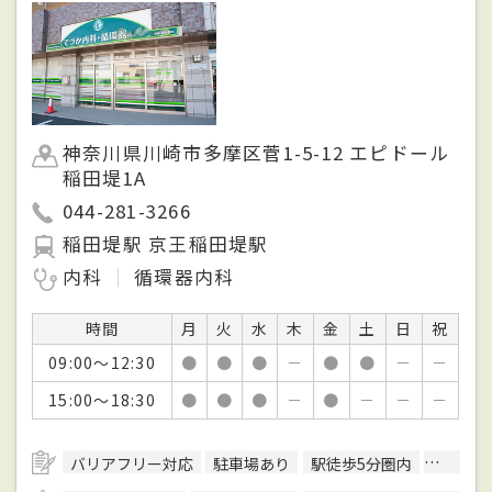
神奈川県川崎市多摩区菅1-5-12 エピドール
稲田堤1A
044-281-3266
稲田堤駅 京王稲田堤駅
内科
循環器内科
時間
月
火
水
木
金
土
日
祝
09:00～12:30
●
●
●
－
●
●
－
－
15:00～18:30
●
●
●
－
●
－
－
－
バリアフリー対応
駐車場あり
駅徒歩5分圏内
日本循