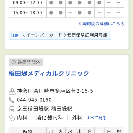
09:00～12:00
●
●
●
●
●
●
－
－
15:00～18:00
●
●
－
●
●
－
－
－
診療時間の詳細はこちら
マイナンバーカードの健康保険証利用可能
診療時間外
稲田堤メディカルクリニック
神奈川県川崎市多摩区菅2-15-5
044-945-0160
京王稲田堤駅 稲田堤駅
内科
消化器内科
外科
すべて見る
時間
月
火
水
木
金
土
日
祝