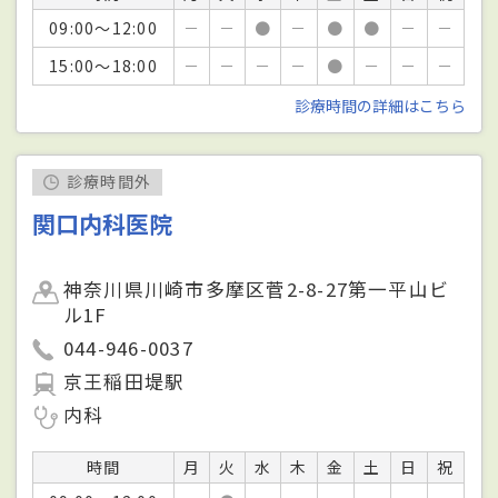
09:00～12:00
－
－
●
－
●
●
－
－
15:00～18:00
－
－
－
－
●
－
－
－
診療時間の詳細はこちら
診療時間外
関口内科医院
神奈川県川崎市多摩区菅2-8-27第一平山ビ
ル1F
044-946-0037
京王稲田堤駅
内科
時間
月
火
水
木
金
土
日
祝