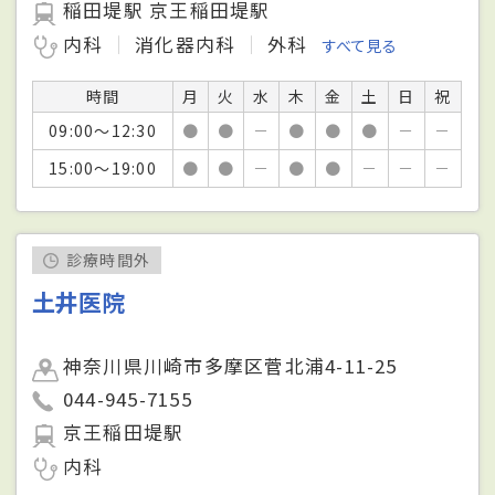
稲田堤駅 京王稲田堤駅
内科
消化器内科
外科
すべて見る
時間
月
火
水
木
金
土
日
祝
09:00～12:30
●
●
－
●
●
●
－
－
15:00～19:00
●
●
－
●
●
－
－
－
診療時間外
土井医院
神奈川県川崎市多摩区菅北浦4-11-25
044-945-7155
京王稲田堤駅
内科