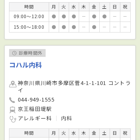
時間
月
火
水
木
金
土
日
祝
09:00～12:00
●
●
●
－
●
●
－
－
15:00～18:00
●
●
●
－
●
－
－
－
診療時間外
コハル内科
神奈川県川崎市多摩区菅4-1-1-101 コントラ
イ
044-949-1555
京王稲田堤駅
アレルギー科
内科
時間
月
火
水
木
金
土
日
祝