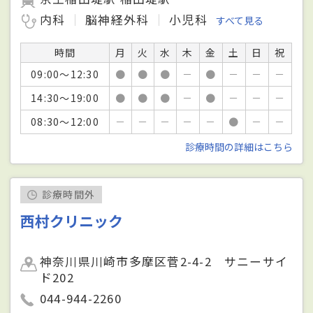
内科
脳神経外科
小児科
すべて見る
時間
月
火
水
木
金
土
日
祝
09:00～12:30
●
●
●
－
●
－
－
－
14:30～19:00
●
●
●
－
●
－
－
－
08:30～12:00
－
－
－
－
－
●
－
－
診療時間の詳細はこちら
診療時間外
西村クリニック
神奈川県川崎市多摩区菅2-4-2 サニーサイ
ド202
044-944-2260