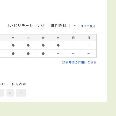
科
リハビリテーション科
肛門外科
小児外科
糖尿病内科
すべて見る
水
木
金
土
日
祝
●
●
●
●
－
－
●
●
●
－
－
－
診療時間の詳細はこちら
件中1～1件を表示
1