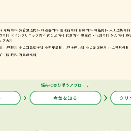
科
胃腸内科
気管食道内科
呼吸器内科
循環器内科
腎臓内科
神経内科
人工透析内科
方内科
ペインクリニック内科
内分泌内科
代謝内科
糖尿病・代謝内科
がん内科
透
ケア内科
科
小児眼科
小児耳鼻咽喉科
小児皮膚科
小児神経内科
小児泌尿器科
小児整形外科
ギー科
眼科
耳鼻咽喉科
悩みに寄り添うアプローチ
る
病気を知る
クリ