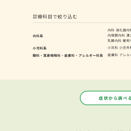
診療科目で絞り込む
内科
消化器内
内視鏡内科
漢
内科系
乳腺内科
緩和
小児科
小児外
小児科系
皮膚科
アレル
眼科・耳鼻咽喉科・皮膚科・アレルギー科系
症状から調べ