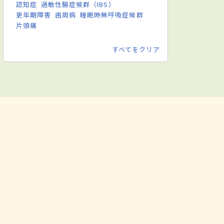
認知症
過敏性腸症候群（IBS）
更年期障害
歯周病
睡眠時無呼吸症候群
片頭痛
すべてをクリア