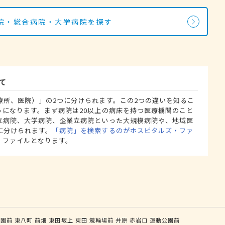
院・総合病院・大学病院を探す
て
療所、医院）」の2つに分けられます。この2つの違いを知るこ
うになります。まず病院は20以上の病床を持つ医療機関のこと
立病院、大学病院、企業立病院といった大規模病院や、地域医
に分けられます。
「病院」を検索するのがホスピタルズ・ファ
・ファイルとなります。
公園前
東八町
前畑
東田坂上
東田
競輪場前
井原
赤岩口
運動公園前