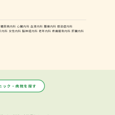
糖尿病内科
心臓内科
血液内科
腫瘍内科
感染症内科
析内科
女性内科
脳神経内科
老年内科
疼痛緩和内科
肝臓内科
ニック・病院を探す