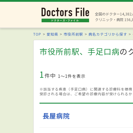
全国のドクター14,38
クリニック・病院 156,
TOP
愛知県
市役所前駅
病名カテゴリから探す
市役所前駅、手足口病
の
1
件中
1〜1件を表示
※該当する疾患（手足口病）に関連する診療科を標榜
受診される場合は、ご希望の診療内容が受けられるか
長屋病院