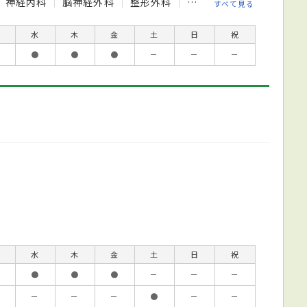
神経内科
脳神経外科
整形外科
皮膚科
泌尿器科
眼
すべて見る
水
木
金
土
日
祝
●
●
●
－
－
－
水
木
金
土
日
祝
●
●
●
－
－
－
－
－
－
●
－
－