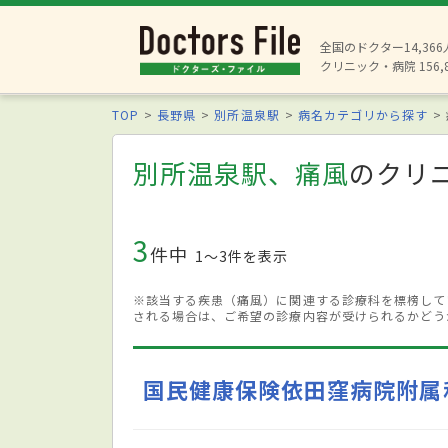
全国のドクター14,36
クリニック・病院 156,
TOP
長野県
別所温泉駅
病名カテゴリから探す
別所温泉駅、痛風
のクリ
3
件中
1〜3件を表示
※該当する疾患（痛風）に関連する診療科を標榜して
される場合は、ご希望の診療内容が受けられるかどう
国民健康保険依田窪病院附属