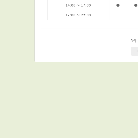
14:00 ～ 17:00
●
●
17:00 ～ 22:00
－
－
3