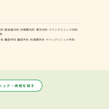
内科
感染症内科
内視鏡内科
漢方内科
ペインクリニック内科
科
外科
胸部外科
腹部外科
内視鏡外科
ペインクリニック外科
ニック・病院を探す