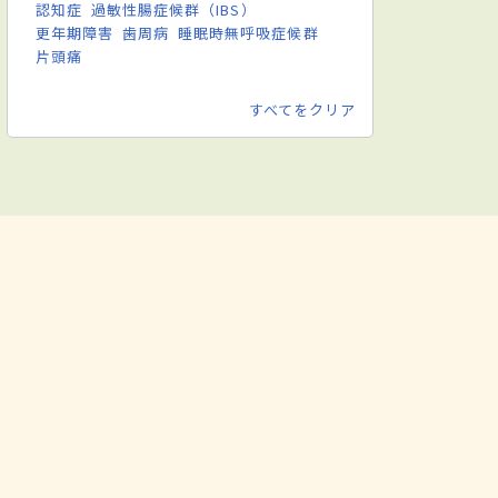
認知症
過敏性腸症候群（IBS）
更年期障害
歯周病
睡眠時無呼吸症候群
片頭痛
すべてをクリア