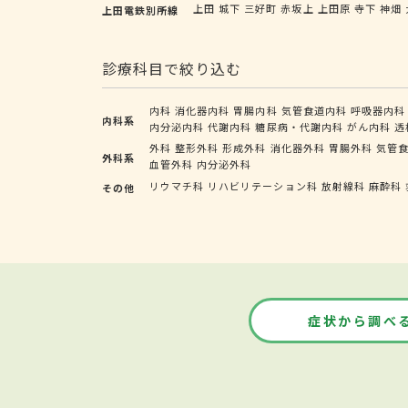
上田
城下
三好町
赤坂上
上田原
寺下
神畑
上田電鉄別所線
診療科目で絞り込む
内科
消化器内科
胃腸内科
気管食道内科
呼吸器内科
内科系
内分泌内科
代謝内科
糖尿病・代謝内科
がん内科
透
外科
整形外科
形成外科
消化器外科
胃腸外科
気管
外科系
血管外科
内分泌外科
リウマチ科
リハビリテーション科
放射線科
麻酔科
その他
症状から調べ