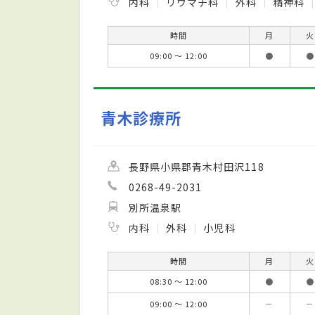
内科
リウマチ科
外科
精神科
時間
月
火
09:00 ～ 12:00
●
●
青木診療所
長野県小県郡青木村田沢118
0268-49-2031
別所温泉駅
内科
外科
小児科
時間
月
火
08:30 ～ 12:00
●
●
09:00 ～ 12:00
－
－