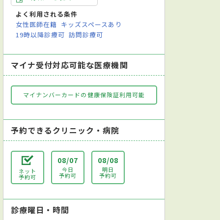
科
耳鼻咽喉科
リハビリテーション科
放射線科
歯科
よく利用される条件
女性医師在籍
キッズスペースあり
19時以降診療可
訪問診療可
マイナ受付対応可能な医療機関
マイナンバーカードの健康保険証利用可能
予約できるクリニック・病院
08/07
08/08
今日
明日
ネット
予約可
予約可
予約可
診療曜日・時間