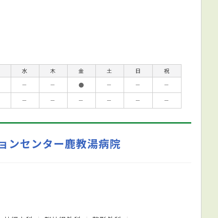
水
木
金
土
日
祝
－
－
●
－
－
－
－
－
－
－
－
－
ョンセンター鹿教湯病院