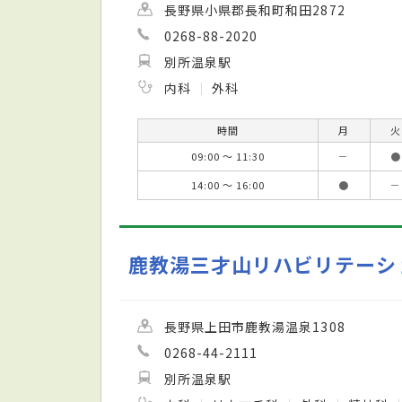
長野県小県郡長和町和田2872
0268-88-2020
別所温泉駅
内科
外科
時間
月
火
09:00 ～ 11:30
－
●
14:00 ～ 16:00
●
－
鹿教湯三才山リハビリテーシ
長野県上田市鹿教湯温泉1308
0268-44-2111
別所温泉駅