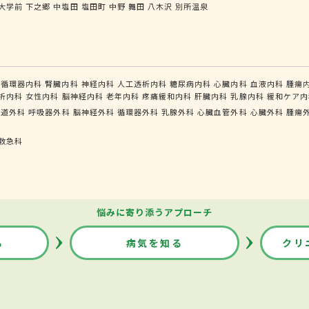
大学前
下之郷
中塩田
塩田町
中野
舞田
八木沢
別所温泉
循環器内科
腎臓内科
神経内科
人工透析内科
糖尿病内科
心臓内科
血液内科
腫瘍
析内科
女性内科
脳神経内科
老年内科
疼痛緩和内科
肝臓内科
乳腺内科
緩和ケア内
食道外科
呼吸器外科
脳神経外科
循環器外科
乳腺外科
心臓血管外科
心臓外科
腫瘍
救急科
悩みに寄り添うアプローチ
る
病気を知る
クリ