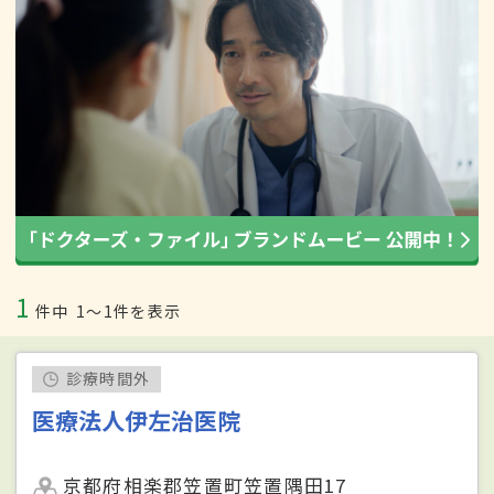
1
件中
1〜1件を表示
診療時間外
医療法人伊左治医院
京都府相楽郡笠置町笠置隅田17