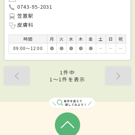
0743-95-2031
笠置駅
皮膚科
時間
月
火
水
木
金
土
日
祝
09:00～12:00
●
●
●
●
●
－
－
－
1件中
1〜1件を表示