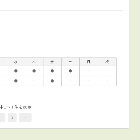
水
木
金
土
日
祝
●
●
●
●
－
－
●
－
●
－
－
－
件中1～1件を表示
1