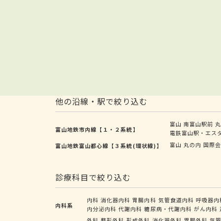
他の沿線・駅で絞り込む
富山
南富山駅前
富山地鉄市内線【１・２系統】
電鉄富山駅・エス
富山
丸の内
国際
富山地鉄富山都心線【３系統(環状線)】
診療科目で絞り込む
内科
消化器内科
胃腸内科
気管食道内科
呼吸器内
内科系
内分泌内科
代謝内科
糖尿病・代謝内科
がん内科
外科
整形外科
形成外科
消化器外科
胃腸外科
気