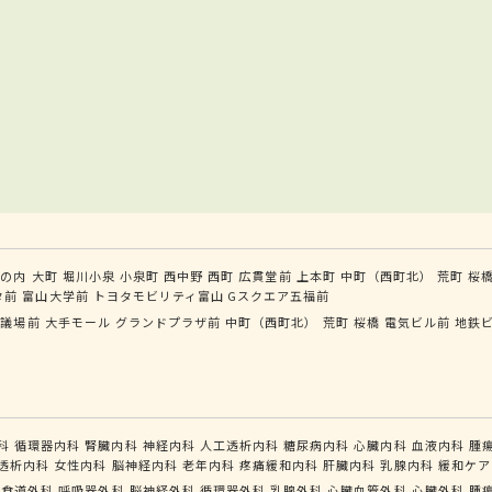
丸の内
大町
堀川小泉
小泉町
西中野
西町
広貫堂前
上本町
中町（西町北）
荒町
桜
タ前
富山大学前
トヨタモビリティ富山 Gスクエア五福前
会議場前
大手モール
グランドプラザ前
中町（西町北）
荒町
桜橋
電気ビル前
地鉄
科
循環器内科
腎臓内科
神経内科
人工透析内科
糖尿病内科
心臓内科
血液内科
腫
透析内科
女性内科
脳神経内科
老年内科
疼痛緩和内科
肝臓内科
乳腺内科
緩和ケア
管食道外科
呼吸器外科
脳神経外科
循環器外科
乳腺外科
心臓血管外科
心臓外科
腫