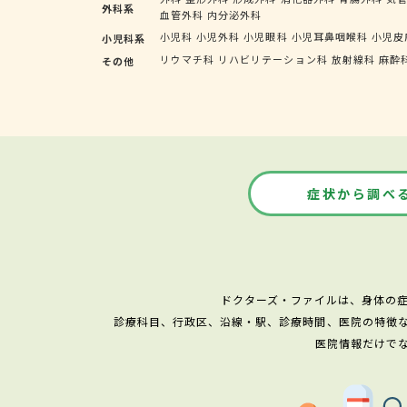
外科系
血管外科
内分泌外科
小児科
小児外科
小児眼科
小児耳鼻咽喉科
小児皮
小児科系
リウマチ科
リハビリテーション科
放射線科
麻酔
その他
症状から調べ
ドクターズ・ファイルは、身体の
診療科目、行政区、沿線・駅、診療時間、医院の特徴
医院情報だけで