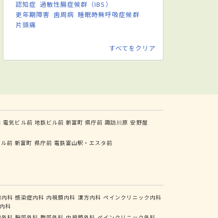
認知症
過敏性腸症候群（IBS）
更年期障害
歯周病
睡眠時無呼吸症候群
片頭痛
すべてをクリア
橋
電気ビル前
地鉄ビル前
新富町
県庁前
諏訪川原
安野屋
ビル前
新富町
県庁前
電鉄富山駅・エスタ前
瘍内科
感染症内科
内視鏡内科
漢方内科
ペインクリニック内科
内科
瘍外科
胸部外科
腹部外科
内視鏡外科
ペインクリニック外科