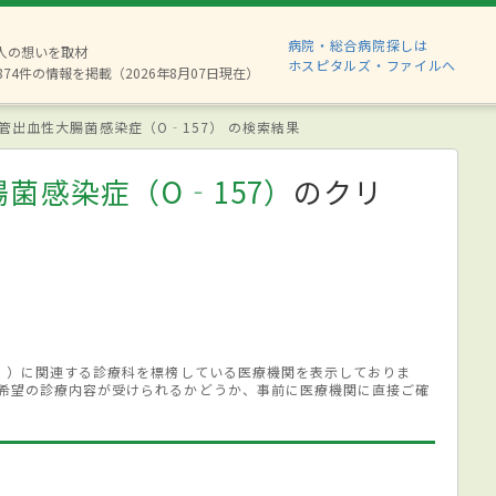
病院・総合病院探しは
6人の想いを取材
ホスピタルズ・ファイルへ
874件の情報を掲載（2026年8月07日現在）
管出血性大腸菌感染症（O‐157） の検索結果
菌感染症（O‐157）
のクリ
7））に関連する診療科を標榜している医療機関を表示しておりま
希望の診療内容が受けられるかどうか、事前に医療機関に直接ご確