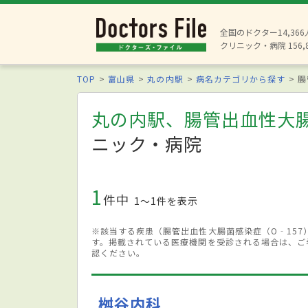
全国のドクター14,36
クリニック・病院 156,
TOP
富山県
丸の内駅
病名カテゴリから探す
腸
丸の内駅、腸管出血性大腸
ニック・病院
1
件中
1〜1件を表示
※該当する疾患（腸管出血性大腸菌感染症（O‐15
す。掲載されている医療機関を受診される場合は、ご
認ください。
桝谷内科