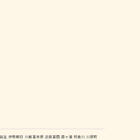
益生
伊勢朝日
川越富洲原
近鉄富田
霞ヶ浦
阿倉川
川原町