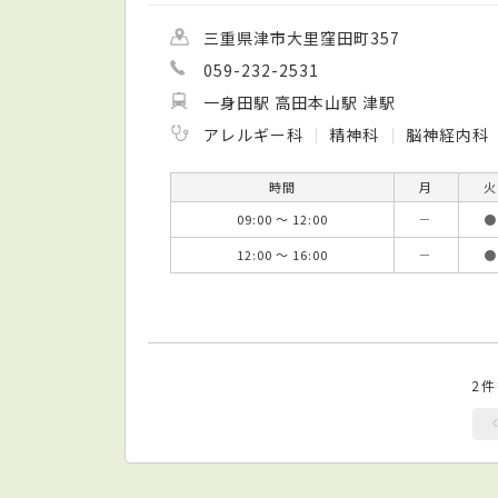
三重県津市大里窪田町357
059-232-2531
一身田駅 高田本山駅 津駅
アレルギー科
精神科
脳神経内科
時間
月
火
09:00 ～ 12:00
－
●
12:00 ～ 16:00
－
●
2