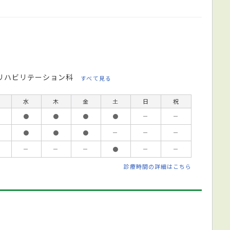
リハビリテーション科
すべて見る
水
木
金
土
日
祝
●
●
●
●
－
－
●
●
●
－
－
－
－
－
－
●
－
－
診療時間の詳細はこちら