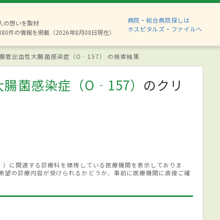
病院・総合病院探しは
2人の想いを取材
ホスピタルズ・ファイルへ
880件の情報を掲載（2026年8月08日現在）
腸管出血性大腸菌感染症（O‐157） の検索結果
腸菌感染症（O‐157）
のクリ
7））に関連する診療科を標榜している医療機関を表示しておりま
希望の診療内容が受けられるかどうか、事前に医療機関に直接ご確