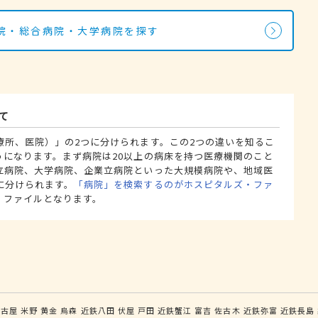
院・総合病院・大学病院を探す
て
療所、医院）」の2つに分けられます。この2つの違いを知るこ
うになります。まず病院は20以上の病床を持つ医療機関のこと
立病院、大学病院、企業立病院といった大規模病院や、地域医
に分けられます。
「病院」を検索するのがホスピタルズ・ファ
・ファイルとなります。
名古屋
米野
黄金
烏森
近鉄八田
伏屋
戸田
近鉄蟹江
富吉
佐古木
近鉄弥富
近鉄長島