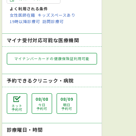
よく利用される条件
女性医師在籍
キッズスペースあり
19時以降診療可
訪問診療可
テーション科
放射線科
歯科口腔外科
麻酔科
糖尿病・内
マイナ受付対応可能な医療機関
マイナンバーカードの健康保険証利用可能
予約できるクリニック・病院
08/08
08/09
今日
明日
ネット
予約可
予約可
予約可
診療曜日・時間