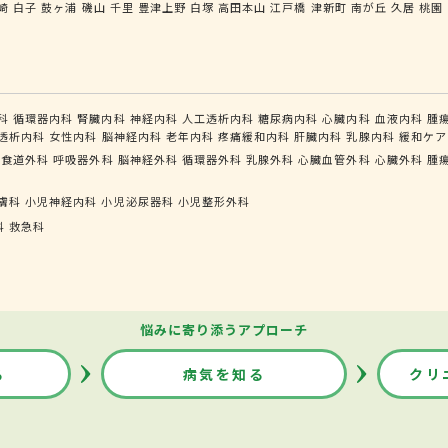
崎
白子
鼓ヶ浦
磯山
千里
豊津上野
白塚
高田本山
江戸橋
津新町
南が丘
久居
桃園
科
循環器内科
腎臓内科
神経内科
人工透析内科
糖尿病内科
心臓内科
血液内科
腫
透析内科
女性内科
脳神経内科
老年内科
疼痛緩和内科
肝臓内科
乳腺内科
緩和ケア
管食道外科
呼吸器外科
脳神経外科
循環器外科
乳腺外科
心臓血管外科
心臓外科
腫
膚科
小児神経内科
小児泌尿器科
小児整形外科
科
救急科
悩みに寄り添うアプローチ
る
病気を知る
クリ