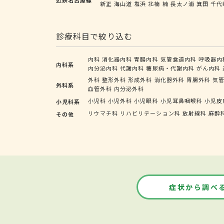
新正
海山道
塩浜
北楠
楠
長太ノ浦
箕田
千代
診療科目で絞り込む
内科
消化器内科
胃腸内科
気管食道内科
呼吸器内
内科系
内分泌内科
代謝内科
糖尿病・代謝内科
がん内科
外科
整形外科
形成外科
消化器外科
胃腸外科
気
外科系
血管外科
内分泌外科
小児科
小児外科
小児眼科
小児耳鼻咽喉科
小児皮
小児科系
リウマチ科
リハビリテーション科
放射線科
麻酔
その他
症状から調べ