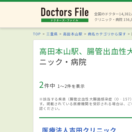
全国のドクター14,38
クリニック・病院 156,
TOP
三重県
高田本山駅
病名カテゴリから探す
高田本山駅、腸管出血性大
ニック・病院
2
件中
1〜2件を表示
※該当する疾患（腸管出血性大腸菌感染症（O‐15
す。掲載されている医療機関を受診される場合は、ご
認ください。
医療法人吉田クリニック