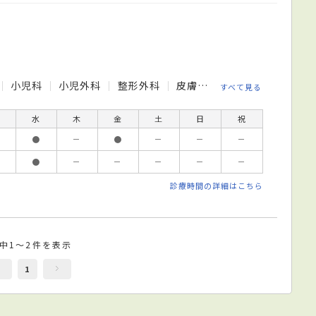
小児科
小児外科
整形外科
皮膚科
眼科
リハビリ
すべて見る
水
木
金
土
日
祝
●
－
●
－
－
－
●
－
－
－
－
－
診療時間の詳細はこちら
件中1～2件を表示
1