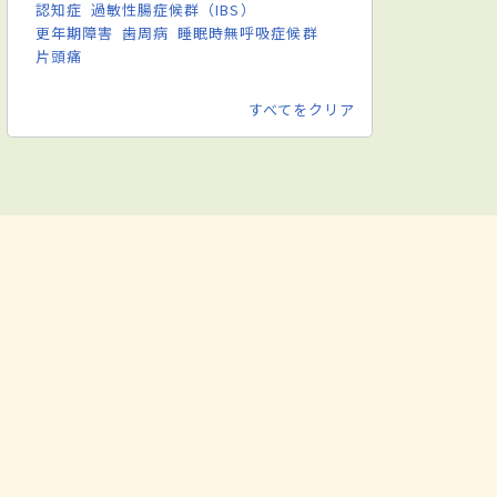
認知症
過敏性腸症候群（IBS）
更年期障害
歯周病
睡眠時無呼吸症候群
片頭痛
すべてをクリア