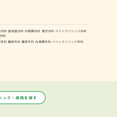
瘍内科
感染症内科
内視鏡内科
漢方内科
ペインクリニック内科
内科
瘍外科
胸部外科
腹部外科
内視鏡外科
ペインクリニック外科
ニック・病院を探す