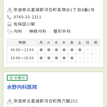
奈良県北葛城郡河合町高塚台1丁目8番1号
0745-33-2211
佐味田川駅
内科
神経内科
整形外科
時間
月
火
水
木
金
土
日
祝
09:00～12:00
●
●
●
●
●
●
－
－
14:00～16:00
●
●
●
●
●
－
－
－
診療中
水野内科医院
奈良県北葛城郡河合町西穴闇232