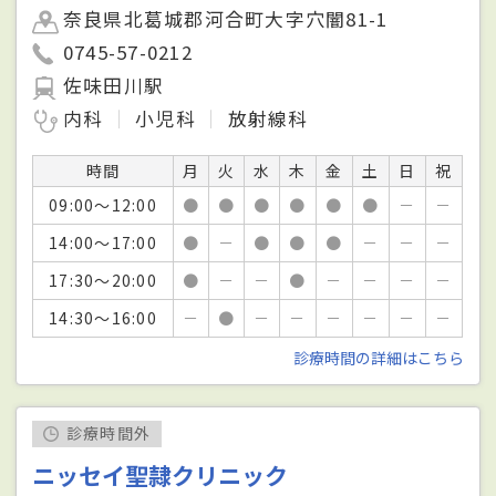
奈良県北葛城郡河合町大字穴闇81-1
0745-57-0212
佐味田川駅
内科
小児科
放射線科
時間
月
火
水
木
金
土
日
祝
09:00～12:00
●
●
●
●
●
●
－
－
14:00～17:00
●
－
●
●
●
－
－
－
17:30～20:00
●
－
－
●
－
－
－
－
14:30～16:00
－
●
－
－
－
－
－
－
診療時間の詳細はこちら
診療時間外
ニッセイ聖隷クリニック