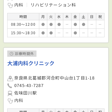
内科
リハビリテーション科
時間
月
火
水
木
金
土
日
祝
08:30～12:00
●
●
●
－
●
●
－
－
15:30～18:30
●
●
－
－
●
－
－
－
診療時間外
大浦内科クリニック
奈良県北葛城郡河合町中山台1丁目1-18
0745-43-7287
佐味田川駅
内科
時間
月
火
水
木
金
土
日
祝