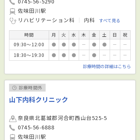
0745-56-5290
佐味田川駅
リハビリテーション科
内科
すべて見る
時間
月
火
水
木
金
土
日
祝
09:30～12:00
●
●
●
－
●
●
－
－
18:30～19:30
●
●
●
－
●
－
－
－
診療時間の詳細はこちら
診療時間外
山下内科クリニック
奈良県北葛城郡河合町西山台525-5
0745-56-6888
佐味田川駅