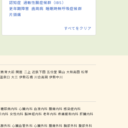
認知症
過敏性腸症候群（IBS）
更年期障害
歯周病
睡眠時無呼吸症候群
片頭痛
すべてをクリア
阪教育大前
関屋
二上
近鉄下田
五位堂
築山
大和高田
松塚
温泉口
大三
伊勢石橋
川合高岡
伊勢中川
糖尿病内科
心臓内科
血液内科
腫瘍内科
感染症内科
析内科
女性内科
脳神経内科
老年内科
疼痛緩和内科
肝臓内科
乳腺外科
心臓血管外科
心臓外科
腫瘍外科
胸部外科
腹部外科