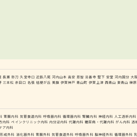
道
長瀬
弥刀
久宝寺口
近鉄八尾
河内山本
高安
恩智
法善寺
堅下
安堂
河内国分
大
野
三本松
赤目口
名張
桔梗が丘
美旗
伊賀神戸
青山町
伊賀上津
西青山
東青山
榊原
科
胃腸内科
気管食道内科
呼吸器内科
循環器内科
腎臓内科
神経内科
人工透析内科
方内科
ペインクリニック内科
内分泌内科
代謝内科
糖尿病・代謝内科
がん内科
透
ケア内科
形成外科
消化器外科
胃腸外科
気管食道外科
呼吸器外科
脳神経外科
循環器外科