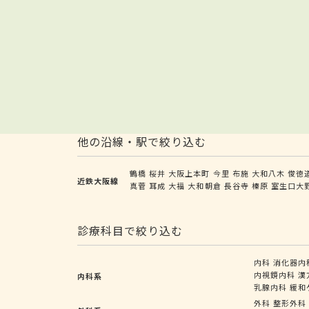
他の沿線・駅で絞り込む
鶴橋
桜井
大阪上本町
今里
布施
大和八木
俊徳
近鉄大阪線
真菅
耳成
大福
大和朝倉
長谷寺
榛原
室生口大
診療科目で絞り込む
内科
消化器内
内視鏡内科
漢
内科系
乳腺内科
緩和
外科
整形外科