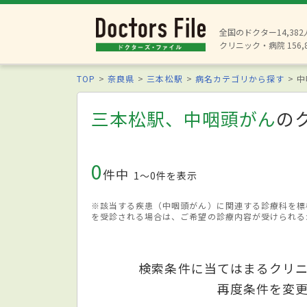
全国のドクター14,38
クリニック・病院 156,
TOP
奈良県
三本松駅
病名カテゴリから探す
中
三本松駅、中咽頭がん
の
0
件中
1〜0件を表示
※該当する疾患（中咽頭がん）に関連する診療科を標
を受診される場合は、ご希望の診療内容が受けられる
検索条件に当てはまるクリ
再度条件を変