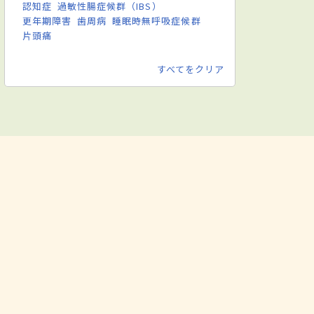
認知症
過敏性腸症候群（IBS）
更年期障害
歯周病
睡眠時無呼吸症候群
片頭痛
すべてをクリア