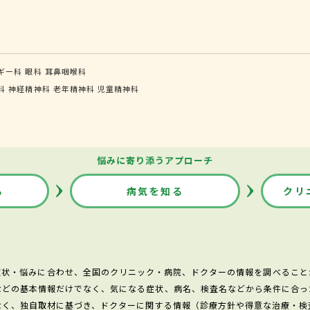
ギー科
眼科
耳鼻咽喉科
科
神経精神科
老年精神科
児童精神科
悩みに寄り添うアプローチ
る
病気を知る
クリ
症状・悩みに合わせ、全国のクリニック・病院、ドクターの情報を調べること
などの基本情報だけでなく、気になる症状、病名、検査名などから条件に合っ
なく、独自取材に基づき、ドクターに関する情報（診療方針や得意な治療・検