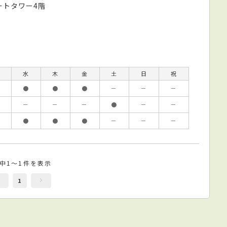
ートタワー4階
水
木
金
土
日
祝
●
●
●
－
－
－
－
－
－
●
－
－
●
●
●
－
－
－
件中1～1件を表示
1