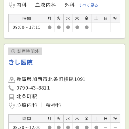
内科
血液内科
外科
すべて見る
時間
月
火
水
木
金
土
日
祝
09:00～17:15
●
●
●
●
●
－
－
－
診療時間外
きし医院
兵庫県加西市北条町横尾1091
0790-43-8811
北条町駅
心療内科
精神科
時間
月
火
水
木
金
土
日
祝
08:30～12:00
●
●
●
●
●
●
－
－