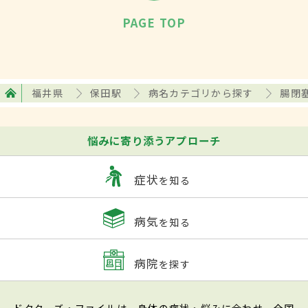
PAGE TOP
福井県
保田駅
病名カテゴリから探す
腸閉
悩みに寄り添うアプローチ
症状
を知る
病気
を知る
病院
を探す
ドクターズ・ファイルは、身体の症状・悩みに合わせ、全国