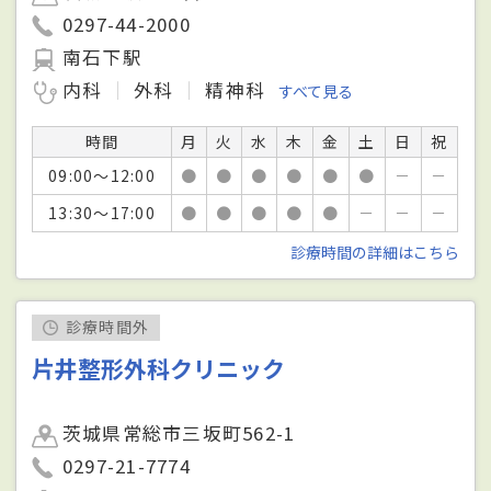
0297-44-2000
南石下駅
内科
外科
精神科
すべて見る
時間
月
火
水
木
金
土
日
祝
09:00～12:00
●
●
●
●
●
●
－
－
13:30～17:00
●
●
●
●
●
－
－
－
診療時間の詳細はこちら
診療時間外
片井整形外科クリニック
茨城県常総市三坂町562-1
0297-21-7774