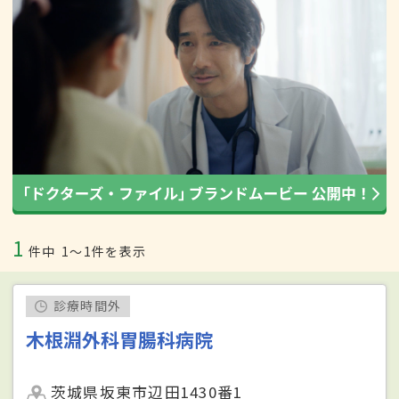
1
件中
1〜1件を表示
診療時間外
木根淵外科胃腸科病院
茨城県坂東市辺田1430番1