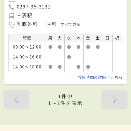
0297-35-3131
三妻駅
乳腺外科
内科
すべて見る
時間
月
火
水
木
金
土
日
祝
09:00～12:00
●
●
●
●
●
●
－
－
14:00～16:00
－
－
●
－
－
－
－
－
14:00～18:00
●
●
－
●
●
－
－
－
診療時間の詳細はこちら
1件中
1〜1件を表示