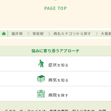
PAGE TOP
福井県
発坂駅
病名カテゴリから探す
大動
悩みに寄り添うアプローチ
症状
を知る
病気
を知る
病院
を探す
ドクターズ・ファイルは、身体の症状・悩みに合わせ、全国