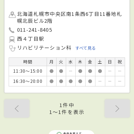
北海道札幌市中央区南1条西6丁目11番地札
幌北辰ビル2階
011-241-8405
西４丁目駅
リハビリテーション科
すべて見る
時間
月
火
水
木
金
土
日
祝
11:30～15:00
●
●
－
●
●
●
－
－
16:30～20:00
●
●
●
●
●
－
－
－
1件中
1〜1件を表示