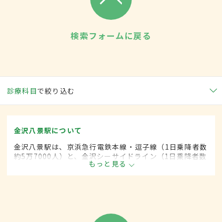
検索フォームに戻る
診療科目
で絞り込む
金沢八景駅について
金沢八景駅は、京浜急行電鉄本線・逗子線（1日乗降者数
約5万7000人）と、金沢シーサイドライン（1日乗降者数
もっと見る
約1万5000人）の2つがある。駅周辺には神社や学校が多
く、商店街やスーパーマーケットも並んでいる。