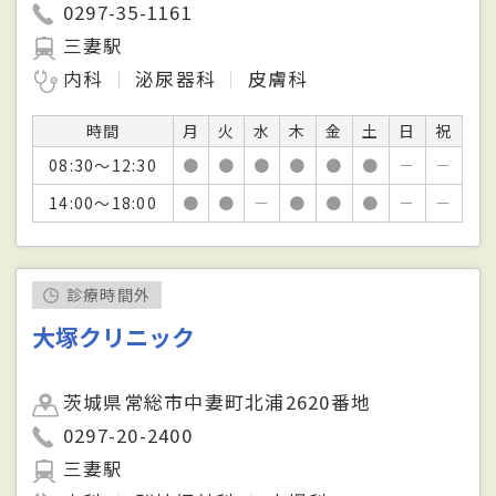
0297-35-1161
三妻駅
内科
泌尿器科
皮膚科
時間
月
火
水
木
金
土
日
祝
08:30～12:30
●
●
●
●
●
●
－
－
14:00～18:00
●
●
－
●
●
●
－
－
診療時間外
大塚クリニック
茨城県常総市中妻町北浦2620番地
0297-20-2400
三妻駅