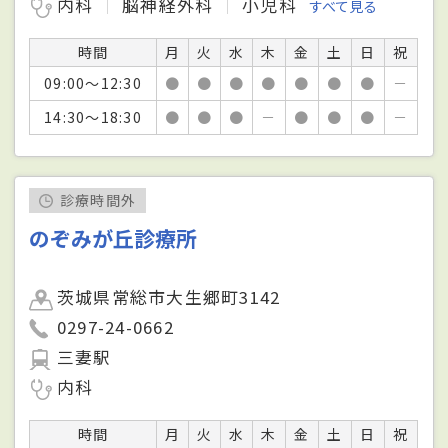
内科
脳神経外科
小児科
すべて見る
時間
月
火
水
木
金
土
日
祝
09:00～12:30
●
●
●
●
●
●
●
－
14:30～18:30
●
●
●
－
●
●
●
－
診療時間外
のぞみが丘診療所
茨城県常総市大生郷町3142
0297-24-0662
三妻駅
内科
時間
月
火
水
木
金
土
日
祝