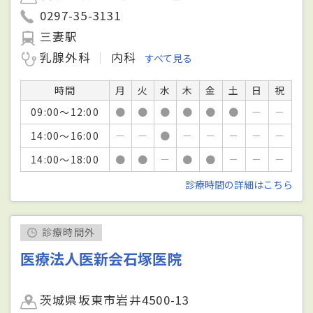
0297-35-3131
三妻駅
乳腺外科
内科
すべて見る
時間
月
火
水
木
金
土
日
祝
09:00～12:00
●
●
●
●
●
●
－
－
14:00～16:00
－
－
●
－
－
－
－
－
14:00～18:00
●
●
－
●
●
－
－
－
診療時間の詳細はこちら
診療時間外
医療法人医新会石塚医院
茨城県坂東市岩井4500-13