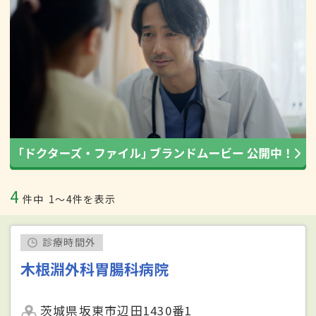
4
件中
1〜4件を表示
診療時間外
木根淵外科胃腸科病院
茨城県坂東市辺田1430番1