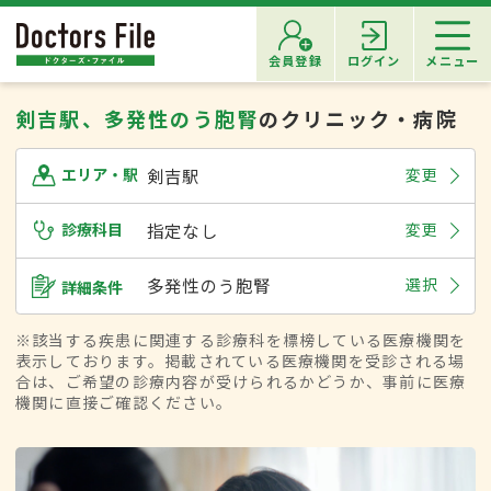
会員登録
ログイン
メニュー
剣吉駅、多発性のう胞腎
のクリニック・病院
剣吉駅
変更
エリア・駅
診療科目
指定なし
変更
多発性のう胞腎
選択
詳細条件
※該当する疾患に関連する診療科を標榜している医療機関を
表示しております。掲載されている医療機関を受診される場
合は、ご希望の診療内容が受けられるかどうか、事前に医療
機関に直接ご確認ください。