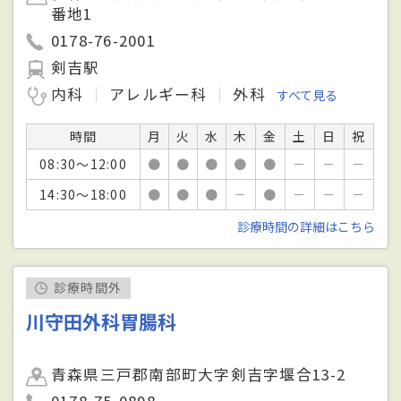
番地1
0178-76-2001
剣吉駅
内科
アレルギー科
外科
すべて見る
時間
月
火
水
木
金
土
日
祝
08:30～12:00
●
●
●
●
●
－
－
－
14:30～18:00
●
●
●
－
●
－
－
－
診療時間の詳細はこちら
診療時間外
川守田外科胃腸科
青森県三戸郡南部町大字剣吉字堰合13-2
0178-75-0898