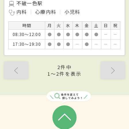
不破一色駅
内科
心療内科
小児科
時間
月
火
水
木
金
土
日
祝
08:30～12:00
●
●
●
●
●
●
－
－
17:30～19:30
●
●
●
－
●
－
－
－
2件中
1〜2件を表示