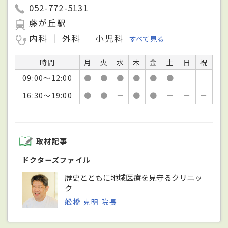
052-772-5131
藤が丘駅
内科
外科
小児科
すべて見る
時間
月
火
水
木
金
土
日
祝
09:00～12:00
●
●
●
●
●
●
－
－
16:30～19:00
●
●
－
●
●
－
－
－
取材記事
ドクターズファイル
歴史とともに地域医療を見守るクリニッ
ク
舩橋 克明 院長