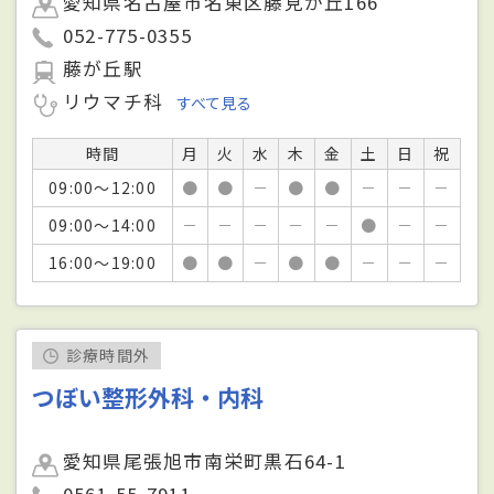
愛知県名古屋市名東区藤見が丘166
052-775-0355
藤が丘駅
リウマチ科
すべて見る
時間
月
火
水
木
金
土
日
祝
09:00～12:00
●
●
－
●
●
－
－
－
09:00～14:00
－
－
－
－
－
●
－
－
16:00～19:00
●
●
－
●
●
－
－
－
診療時間外
つぼい整形外科・内科
愛知県尾張旭市南栄町黒石64-1