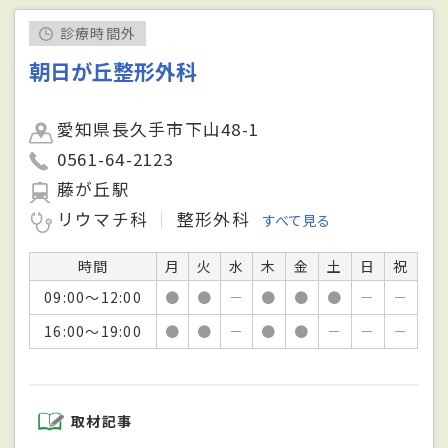
診療時間外
朝日が丘整形外科
愛知県長久手市下山48-1
0561-64-2123
藤が丘駅
リウマチ科
整形外科
すべて見る
時間
月
火
水
木
金
土
日
祝
09:00～12:00
●
●
－
●
●
●
－
－
16:00～19:00
●
●
－
●
●
－
－
－
取材記事