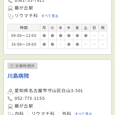
0561-55-7911
藤が丘駅
リウマチ科
すべて見る
時間
月
火
水
木
金
土
日
祝
09:00～12:00
●
●
●
●
●
●
－
－
16:00～19:00
●
●
－
●
●
－
－
－
診療時間外
川島病院
愛知県名古屋市守山区白山3-501
052-773-1155
藤が丘駅
内科
リウマチ科
外科
すべて見る