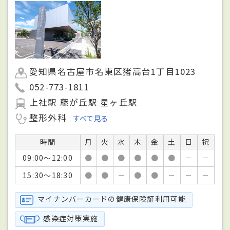
愛知県名古屋市名東区猪高台1丁目1023
052-773-1811
上社駅 藤が丘駅 星ヶ丘駅
整形外科
すべて見る
時間
月
火
水
木
金
土
日
祝
09:00～12:00
●
●
●
●
●
●
－
－
15:30～18:30
●
●
－
●
●
－
－
－
マイナンバーカードの健康保険証利用可能
感染症対策実施