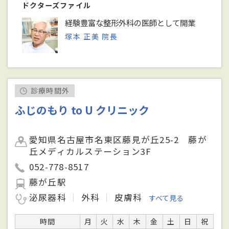
ドクターズファイル
経験豊富な整形外科の医師として開業
塚本 正美 院長
診療時間外
ふじのもり to U クリニック
愛知県名古屋市名東区藤見が丘25-2 藤が
丘メディカルステーション3F
052-778-8517
藤が丘駅
泌尿器科
外科
皮膚科
すべて見る
時間
月
火
水
木
金
土
日
祝