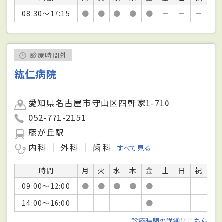
08:30～17:15
●
●
●
●
●
－
－
－
診療時間外
紘仁病院
愛知県名古屋市守山区四軒家1-710
052-771-2151
藤が丘駅
内科
外科
歯科
すべて見る
時間
月
火
水
木
金
土
日
祝
09:00～12:00
●
●
●
●
●
－
－
－
14:00～16:00
－
－
－
－
●
－
－
－
診療時間の詳細はこちら