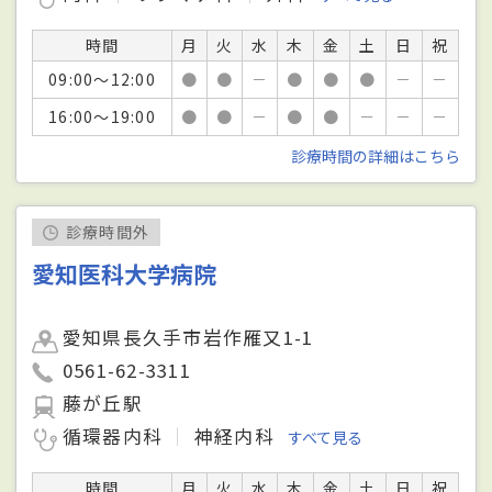
時間
月
火
水
木
金
土
日
祝
09:00～12:00
●
●
－
●
●
●
－
－
16:00～19:00
●
●
－
●
●
－
－
－
診療時間の詳細はこちら
診療時間外
愛知医科大学病院
愛知県長久手市岩作雁又1-1
0561-62-3311
藤が丘駅
循環器内科
神経内科
すべて見る
時間
月
火
水
木
金
土
日
祝