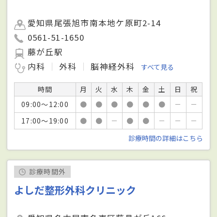
愛知県尾張旭市南本地ケ原町2-14
0561-51-1650
藤が丘駅
内科
外科
脳神経外科
すべて見る
時間
月
火
水
木
金
土
日
祝
09:00～12:00
●
●
●
●
●
●
－
－
17:00～19:00
●
●
－
●
●
－
－
－
診療時間の詳細はこちら
診療時間外
よしだ整形外科クリニック