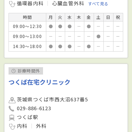
循環器内科
心臓血管外科
すべて見る
時間
月
火
水
木
金
土
日
祝
09:00～12:30
●
●
●
－
●
－
－
－
09:00～13:00
－
－
－
－
－
●
－
－
14:30～18:00
●
●
●
－
●
－
－
－
診療時間外
つくば在宅クリニック
茨城県つくば市西大沼637番5
029-886-6123
つくば駅
内科
外科