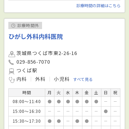
診療時間の詳細はこちら
診療時間外
ひがし外科内科医院
茨城県つくば市東2-26-16
029-856-7070
つくば駅
内科
外科
小児科
すべて見る
時間
月
火
水
木
金
土
日
祝
08:00～11:40
●
●
●
●
●
●
－
－
15:00～16:30
－
－
－
－
－
－
●
－
15:30～17:30
●
●
－
●
●
－
－
－