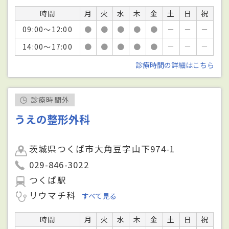
時間
月
火
水
木
金
土
日
祝
09:00～12:00
●
●
●
●
●
－
－
－
14:00～17:00
●
●
●
●
●
－
－
－
診療時間の詳細はこちら
診療時間外
うえの整形外科
茨城県つくば市大角豆字山下974-1
029-846-3022
つくば駅
リウマチ科
すべて見る
時間
月
火
水
木
金
土
日
祝