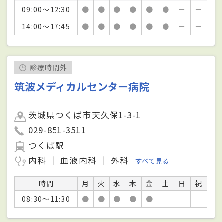
09:00～12:30
●
●
●
●
●
●
－
－
14:00～17:45
●
●
●
●
●
●
－
－
診療時間外
筑波メディカルセンター病院
茨城県つくば市天久保1-3-1
029-851-3511
つくば駅
内科
血液内科
外科
すべて見る
時間
月
火
水
木
金
土
日
祝
08:30～11:30
●
●
●
●
●
－
－
－