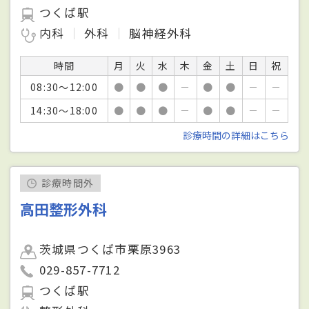
つくば駅
内科
外科
脳神経外科
時間
月
火
水
木
金
土
日
祝
08:30～12:00
●
●
●
－
●
●
－
－
14:30～18:00
●
●
●
－
●
●
－
－
診療時間の詳細はこちら
診療時間外
高田整形外科
茨城県つくば市栗原3963
029-857-7712
つくば駅