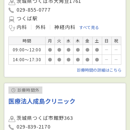
茨城県つくば市大角豆1761
029-855-0777
つくば駅
内科
外科
神経内科
すべて見る
時間
月
火
水
木
金
土
日
祝
09:00～12:00
●
●
●
●
●
●
－
－
14:00～17:30
●
●
●
●
●
●
－
－
診療時間の詳細はこちら
診療時間外
医療法人成島クリニック
茨城県つくば市館野363
029-839-2170