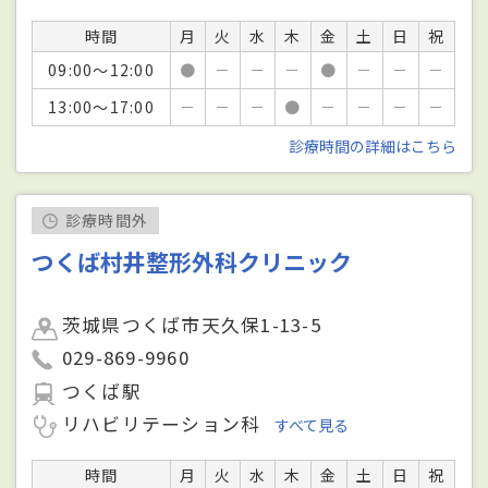
時間
月
火
水
木
金
土
日
祝
09:00～12:00
●
－
－
－
●
－
－
－
13:00～17:00
－
－
－
●
－
－
－
－
診療時間の詳細はこちら
診療時間外
つくば村井整形外科クリニック
茨城県つくば市天久保1-13-5
029-869-9960
つくば駅
リハビリテーション科
すべて見る
時間
月
火
水
木
金
土
日
祝