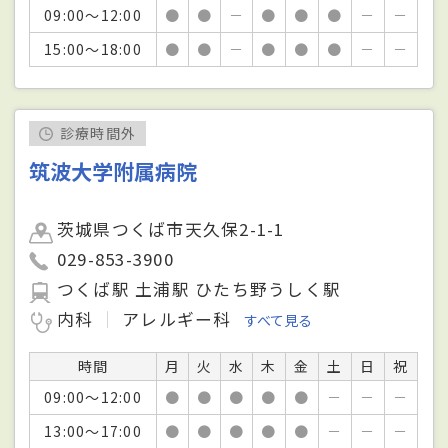
09:00～12:00
●
●
－
●
●
●
－
－
15:00～18:00
●
●
－
●
●
●
－
－
診療時間外
筑波大学附属病院
茨城県つくば市天久保2-1-1
029-853-3900
つくば駅 土浦駅 ひたち野うしく駅
内科
アレルギー科
すべて見る
時間
月
火
水
木
金
土
日
祝
09:00～12:00
●
●
●
●
●
－
－
－
13:00～17:00
●
●
●
●
●
－
－
－