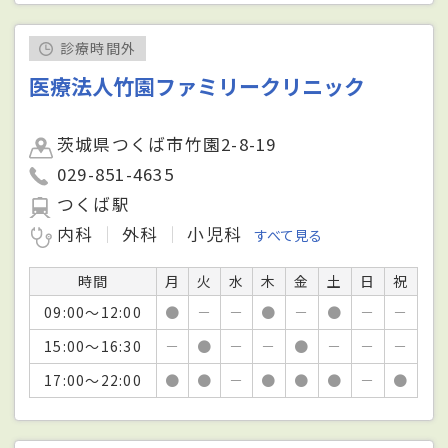
診療時間外
医療法人竹園ファミリークリニック
茨城県つくば市竹園2-8-19
029-851-4635
つくば駅
内科
外科
小児科
すべて見る
時間
月
火
水
木
金
土
日
祝
09:00～12:00
●
－
－
●
－
●
－
－
15:00～16:30
－
●
－
－
●
－
－
－
17:00～22:00
●
●
－
●
●
●
－
●