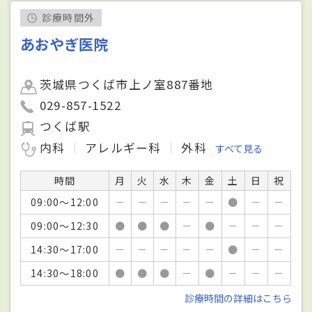
診療時間外
あおやぎ医院
茨城県つくば市上ノ室887番地
029-857-1522
つくば駅
内科
アレルギー科
外科
すべて見る
時間
月
火
水
木
金
土
日
祝
09:00～12:00
－
－
－
－
－
●
－
－
09:00～12:30
●
●
●
－
●
－
－
－
14:30～17:00
－
－
－
－
－
●
－
－
14:30～18:00
●
●
●
－
●
－
－
－
診療時間の詳細はこちら