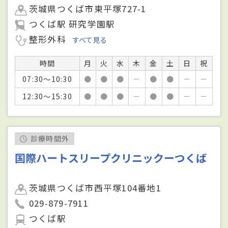
茨城県つくば市東平塚727-1
つくば駅 研究学園駅
整形外科
すべて見る
時間
月
火
水
木
金
土
日
祝
07:30～10:30
●
●
●
－
●
●
－
－
12:30～15:30
●
●
●
－
●
●
－
－
診療時間外
国際ハートスリープクリニックーつくば
茨城県つくば市西平塚104番地1
029-879-7911
つくば駅