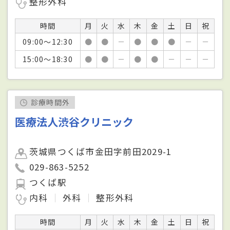
整形外科
時間
月
火
水
木
金
土
日
祝
09:00～12:30
●
●
－
●
●
●
－
－
15:00～18:30
●
●
－
●
●
－
－
－
診療時間外
医療法人渋谷クリニック
茨城県つくば市金田字前田2029-1
029-863-5252
つくば駅
内科
外科
整形外科
時間
月
火
水
木
金
土
日
祝