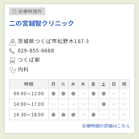
診療時間外
二の宮越智クリニック
茨城県つくば市松野木187-3
029-855-6688
つくば駅
内科
時間
月
火
水
木
金
土
日
祝
09:00～12:00
●
●
●
－
●
●
－
－
14:00～17:00
－
－
－
－
－
●
－
－
14:30～18:00
●
●
●
－
●
－
－
－
診療時間の詳細はこちら