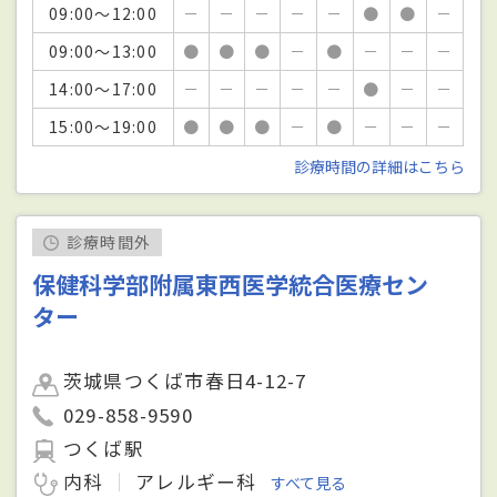
09:00～12:00
－
－
－
－
－
●
●
－
09:00～13:00
●
●
●
－
●
－
－
－
14:00～17:00
－
－
－
－
－
●
－
－
15:00～19:00
●
●
●
－
●
－
－
－
診療時間の詳細はこちら
診療時間外
保健科学部附属東西医学統合医療セン
ター
茨城県つくば市春日4-12-7
029-858-9590
つくば駅
内科
アレルギー科
すべて見る