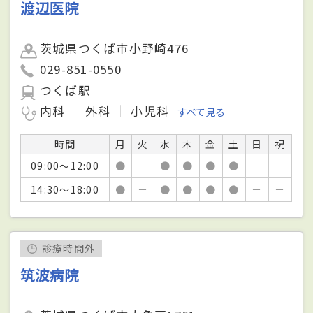
渡辺医院
茨城県つくば市小野崎476
029-851-0550
つくば駅
内科
外科
小児科
すべて見る
時間
月
火
水
木
金
土
日
祝
09:00～12:00
●
－
●
●
●
●
－
－
14:30～18:00
●
－
●
●
●
●
－
－
診療時間外
筑波病院