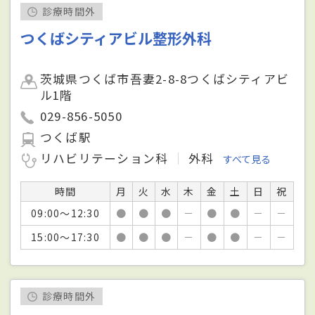
診療時間外
つくばシティアビル整形外科
茨城県つくば市吾妻2-8-8つくばシティアビ
ル1階
029-856-5050
つくば駅
リハビリテーション科
外科
すべて見る
時間
月
火
水
木
金
土
日
祝
09:00～12:30
●
●
●
－
●
●
－
－
15:00～17:30
●
●
●
－
●
●
－
－
診療時間外