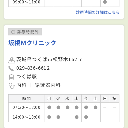
09:00～11:00
－
－
－
－
－
－
●
－
診療時間の詳細はこちら
診療時間外
坂根Ｍクリニック
茨城県つくば市松野木162-7
029-836-6612
つくば駅
内科
循環器内科
時間
月
火
水
木
金
土
日
祝
07:30～12:00
●
●
●
●
●
●
－
－
14:00～18:00
●
●
－
●
●
－
－
－