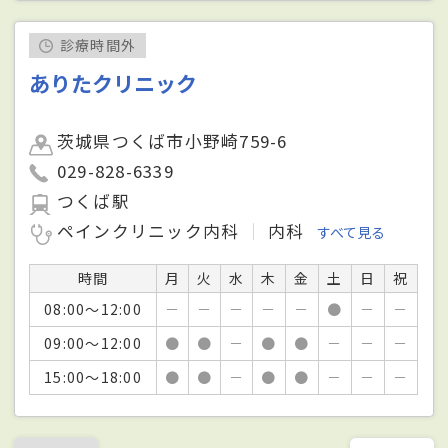
診療時間外
ありたクリニック
茨城県つくば市小野崎759-6
029-828-6339
つくば駅
ペインクリニック内科
内科
すべて見る
時間
月
火
水
木
金
土
日
祝
08:00～12:00
－
－
－
－
－
●
－
－
09:00～12:00
●
●
－
●
●
－
－
－
15:00～18:00
●
●
－
●
●
－
－
－