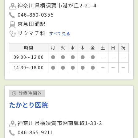
神奈川県横須賀市港が丘2-21-4
046-860-0355
京急田浦駅
リウマチ科
すべて見る
時間
月
火
水
木
金
土
日
祝
09:00～12:00
●
●
●
●
●
－
－
－
14:30～18:00
●
●
●
●
●
－
－
－
診療時間外
たかとり医院
神奈川県横須賀市湘南鷹取1-33-2
046-865-9211