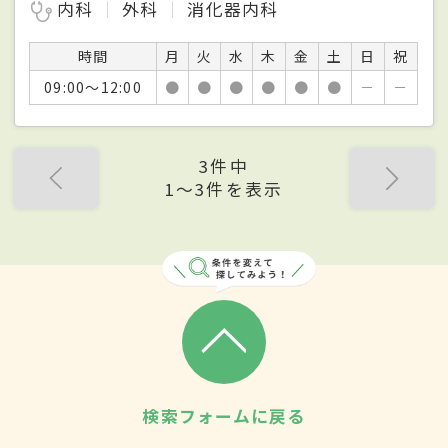
内科
外科
消化器内科
時間
月
火
水
木
金
土
日
祝
09:00～12:00
●
●
●
●
●
●
－
－
3件中
1〜3件を表示
検索フォームに戻る