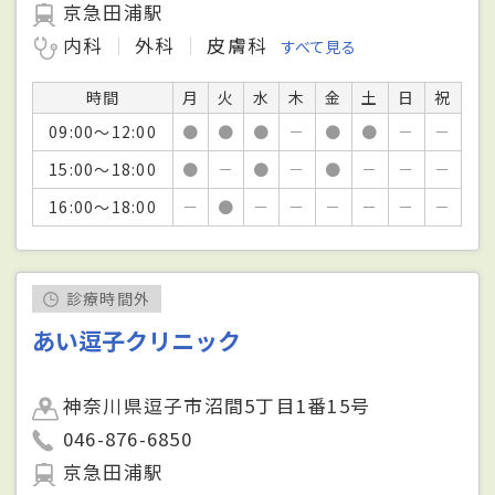
京急田浦駅
内科
外科
皮膚科
すべて見る
時間
月
火
水
木
金
土
日
祝
09:00～12:00
●
●
●
－
●
●
－
－
15:00～18:00
●
－
●
－
●
－
－
－
16:00～18:00
－
●
－
－
－
－
－
－
診療時間外
あい逗子クリニック
神奈川県逗子市沼間5丁目1番15号
046-876-6850
京急田浦駅