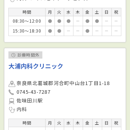
時間
月
火
水
木
金
土
日
祝
08:30～12:00
●
●
●
－
●
●
－
－
15:30～18:30
●
●
－
－
●
－
－
－
診療時間外
大浦内科クリニック
奈良県北葛城郡河合町中山台1丁目1-18
0745-43-7287
佐味田川駅
内科
時間
月
火
水
木
金
土
日
祝