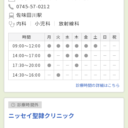
0745-57-0212
佐味田川駅
内科
小児科
放射線科
時間
月
火
水
木
金
土
日
祝
09:00～12:00
●
●
●
●
●
●
－
－
14:00～17:00
●
－
●
●
●
－
－
－
17:30～20:00
●
－
－
●
－
－
－
－
14:30～16:00
－
●
－
－
－
－
－
－
診療時間の詳細はこちら
診療時間外
ニッセイ聖隷クリニック