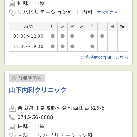
佐味田川駅
リハビリテーション科
内科
すべて見る
時間
月
火
水
木
金
土
日
祝
09:30～12:00
●
●
●
－
●
●
－
－
18:30～19:30
●
●
●
－
●
－
－
－
診療時間の詳細はこちら
診療時間外
山下内科クリニック
奈良県北葛城郡河合町西山台525-5
0745-56-6888
佐味田川駅
内科
リハビリテーション科