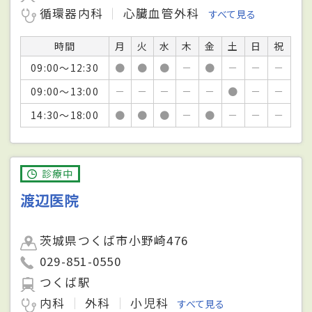
循環器内科
心臓血管外科
すべて見る
時間
月
火
水
木
金
土
日
祝
09:00～12:30
●
●
●
－
●
－
－
－
09:00～13:00
－
－
－
－
－
●
－
－
14:30～18:00
●
●
●
－
●
－
－
－
診療中
渡辺医院
茨城県つくば市小野崎476
029-851-0550
つくば駅
内科
外科
小児科
すべて見る