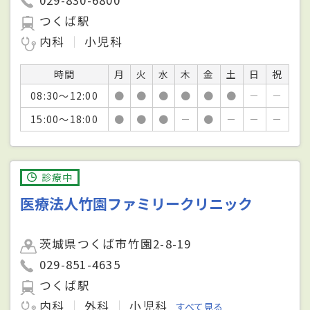
029-830-6800
つくば駅
内科
小児科
時間
月
火
水
木
金
土
日
祝
08:30～12:00
●
●
●
●
●
●
－
－
15:00～18:00
●
●
●
－
●
－
－
－
診療中
医療法人竹園ファミリークリニック
茨城県つくば市竹園2-8-19
029-851-4635
つくば駅
内科
外科
小児科
すべて見る