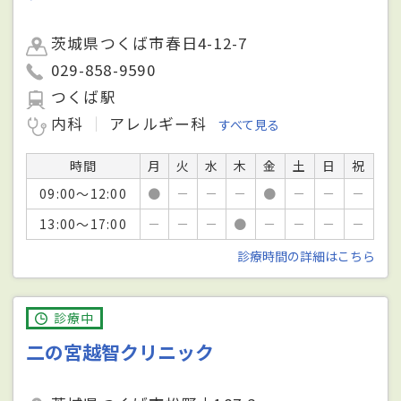
茨城県つくば市春日4-12-7
029-858-9590
つくば駅
内科
アレルギー科
すべて見る
時間
月
火
水
木
金
土
日
祝
09:00～12:00
●
－
－
－
●
－
－
－
13:00～17:00
－
－
－
●
－
－
－
－
診療時間の詳細はこちら
診療中
二の宮越智クリニック