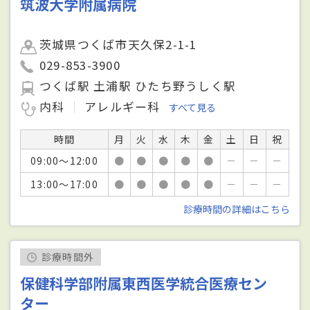
筑波大学附属病院
茨城県つくば市天久保2-1-1
029-853-3900
つくば駅 土浦駅 ひたち野うしく駅
内科
アレルギー科
すべて見る
時間
月
火
水
木
金
土
日
祝
09:00～12:00
●
●
●
●
●
－
－
－
13:00～17:00
●
●
●
●
●
－
－
－
診療時間の詳細はこちら
診療時間外
保健科学部附属東西医学統合医療セン
ター