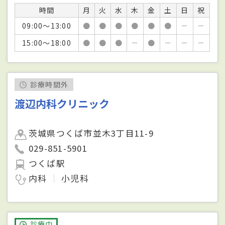
時間
月
火
水
木
金
土
日
祝
09:00～13:00
●
●
●
●
●
●
－
－
15:00～18:00
●
●
●
－
●
－
－
－
診療時間外
渡辺内科クリニック
茨城県つくば市並木3丁目11-9
029-851-5901
つくば駅
内科
小児科
診療中