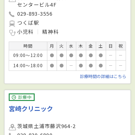
センタービル4F
029-893-3556
つくば駅
小児科
精神科
時間
月
火
水
木
金
土
日
祝
09:00～12:00
●
●
●
●
●
●
－
－
14:00～18:00
●
●
－
●
●
●
－
－
診療時間の詳細はこちら
診療中
宮崎クリニック
茨城県土浦市藤沢964-2