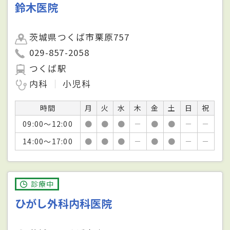
鈴木医院
茨城県つくば市栗原757
029-857-2058
つくば駅
内科
小児科
時間
月
火
水
木
金
土
日
祝
09:00～12:00
●
●
●
－
●
●
－
－
14:00～17:00
●
●
●
－
●
●
－
－
診療中
ひがし外科内科医院