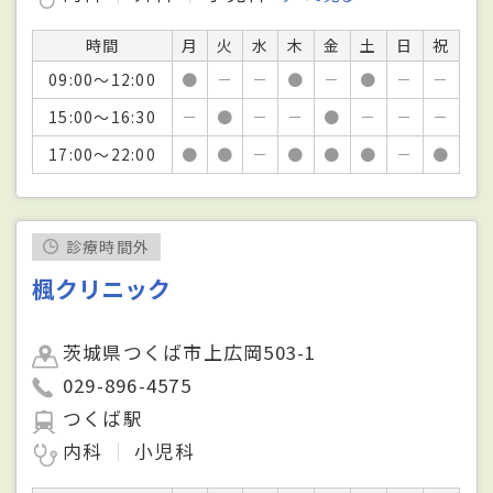
時間
月
火
水
木
金
土
日
祝
09:00～12:00
●
－
－
●
－
●
－
－
15:00～16:30
－
●
－
－
●
－
－
－
17:00～22:00
●
●
－
●
●
●
－
●
診療時間外
楓クリニック
茨城県つくば市上広岡503-1
029-896-4575
つくば駅
内科
小児科