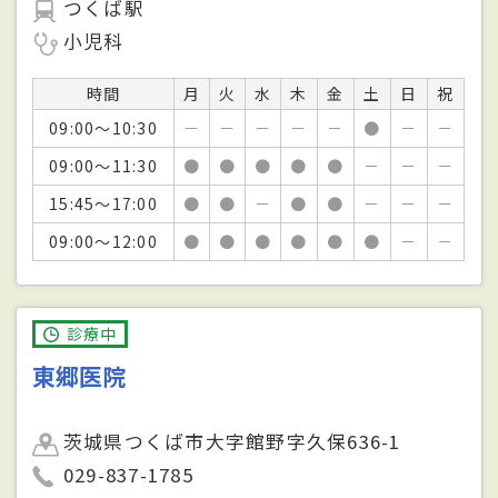
つくば駅
小児科
時間
月
火
水
木
金
土
日
祝
09:00～10:30
－
－
－
－
－
●
－
－
09:00～11:30
●
●
●
●
●
－
－
－
15:45～17:00
●
●
－
●
●
－
－
－
09:00～12:00
●
●
●
●
●
●
－
－
診療中
東郷医院
茨城県つくば市大字館野字久保636-1
029-837-1785