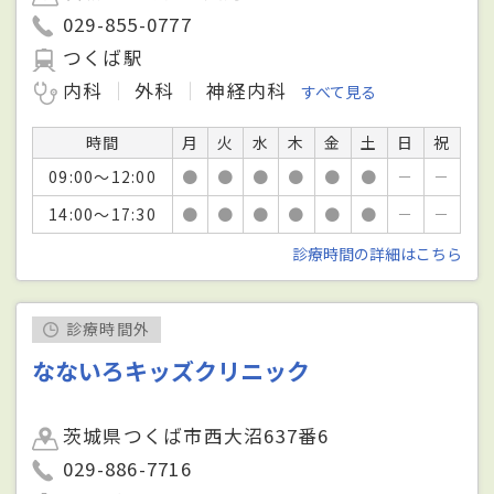
029-855-0777
つくば駅
内科
外科
神経内科
すべて見る
時間
月
火
水
木
金
土
日
祝
09:00～12:00
●
●
●
●
●
●
－
－
14:00～17:30
●
●
●
●
●
●
－
－
診療時間の詳細はこちら
診療時間外
なないろキッズクリニック
茨城県つくば市西大沼637番6
029-886-7716