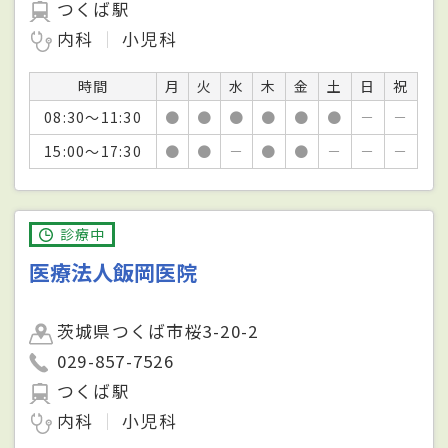
つくば駅
内科
小児科
時間
月
火
水
木
金
土
日
祝
08:30～11:30
●
●
●
●
●
●
－
－
15:00～17:30
●
●
－
●
●
－
－
－
診療中
医療法人飯岡医院
茨城県つくば市桜3-20-2
029-857-7526
つくば駅
内科
小児科