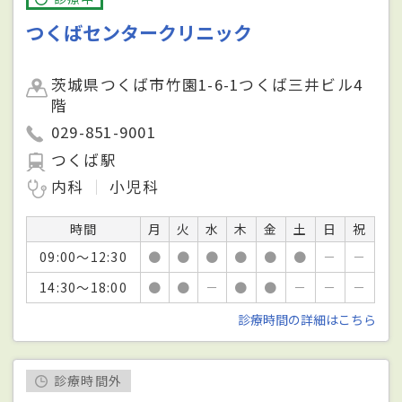
つくばセンタークリニック
茨城県つくば市竹園1-6-1つくば三井ビル4
階
029-851-9001
つくば駅
内科
小児科
時間
月
火
水
木
金
土
日
祝
09:00～12:30
●
●
●
●
●
●
－
－
14:30～18:00
●
●
－
●
●
－
－
－
診療時間の詳細はこちら
診療時間外