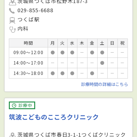
茨城県つくば市松野木187-3
029-855-6688
つくば駅
内科
時間
月
火
水
木
金
土
日
祝
09:00～12:00
●
●
●
－
●
●
－
－
14:00～17:00
－
－
－
－
－
●
－
－
14:30～18:00
●
●
●
－
●
－
－
－
診療時間の詳細はこちら
診療中
筑波こどものこころクリニック
茨城県つくば市春日3-1-1つくばクリニック