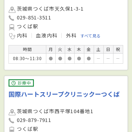
茨城県つくば市天久保1-3-1
029-851-3511
つくば駅
内科
血液内科
外科
すべて見る
時間
月
火
水
木
金
土
日
祝
08:30～11:30
●
●
●
●
●
－
－
－
診療中
国際ハートスリープクリニックーつくば
茨城県つくば市西平塚104番地1
029-879-7911
つくば駅