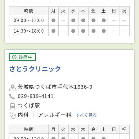
時間
月
火
水
木
金
土
日
祝
09:00～12:00
●
－
●
●
●
●
－
－
14:30～18:00
●
－
●
●
●
●
－
－
診療中
さとうクリニック
茨城県つくば市手代木1936-9
029-839-4141
つくば駅
内科
アレルギー科
すべて見る
時間
月
火
水
木
金
土
日
祝
09:00～12:30
●
●
－
●
●
●
－
－