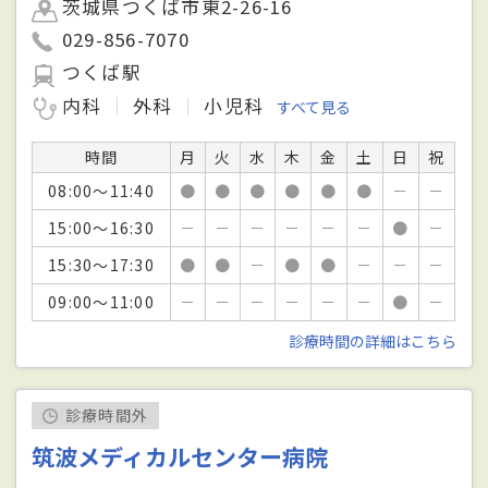
茨城県つくば市東2-26-16
029-856-7070
つくば駅
内科
外科
小児科
すべて見る
時間
月
火
水
木
金
土
日
祝
08:00～11:40
●
●
●
●
●
●
－
－
15:00～16:30
－
－
－
－
－
－
●
－
15:30～17:30
●
●
－
●
●
－
－
－
09:00～11:00
－
－
－
－
－
－
●
－
診療時間の詳細はこちら
診療時間外
筑波メディカルセンター病院