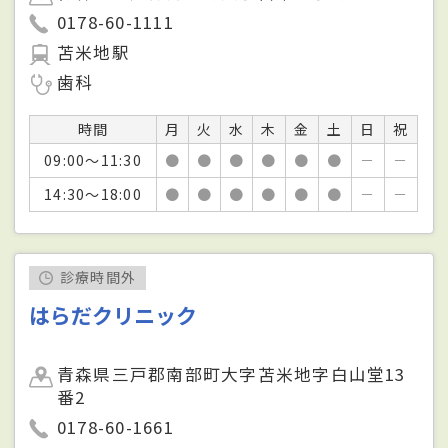
0178-60-1111
苫米地駅
歯科
時間
月
火
水
木
金
土
日
祝
09:00～11:30
●
●
●
●
●
●
－
－
14:30～18:00
●
●
●
●
●
●
－
－
診療時間外
はらだクリニック
青森県三戸郡南部町大字苫米地字白山堂13
番2
0178-60-1661