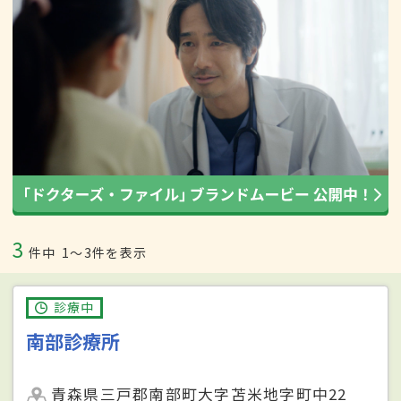
3
件中
1〜3件を表示
診療中
南部診療所
青森県三戸郡南部町大字苫米地字町中22