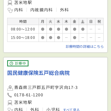
苫米地駅
内科
内視鏡内科
外科
時間
月
火
水
木
金
土
日
祝
08:00～12:00
●
●
●
●
●
●
－
－
15:00～18:00
●
●
●
－
●
－
－
－
診療時間の詳細はこちら
診療中
国民健康保険五戸総合病院
青森県三戸郡五戸町字沢向17-3
0178-61-1200
苫米地駅
内科
外科
小児科
すべて見る