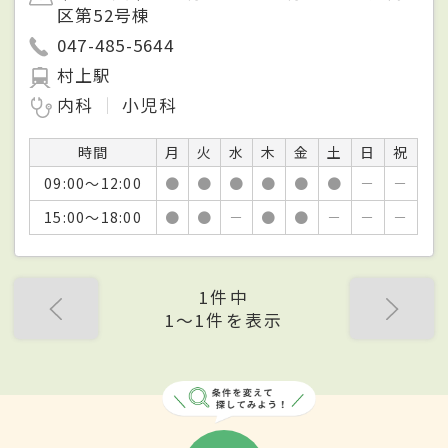
区第52号棟
047-485-5644
村上駅
内科
小児科
時間
月
火
水
木
金
土
日
祝
09:00～12:00
●
●
●
●
●
●
－
－
15:00～18:00
●
●
－
●
●
－
－
－
1件中
1〜1件を表示