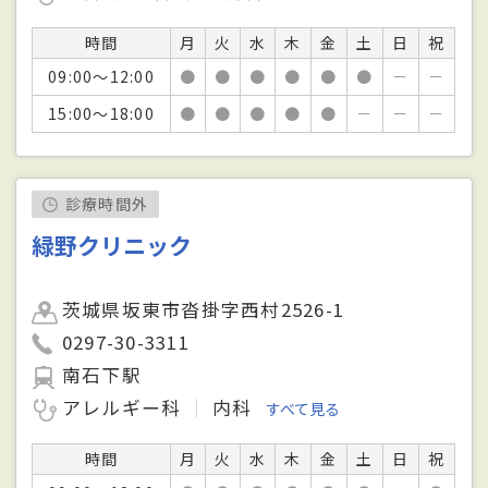
時間
月
火
水
木
金
土
日
祝
09:00～12:00
●
●
●
●
●
●
－
－
15:00～18:00
●
●
●
●
●
－
－
－
診療時間外
緑野クリニック
茨城県坂東市沓掛字西村2526-1
0297-30-3311
南石下駅
アレルギー科
内科
すべて見る
時間
月
火
水
木
金
土
日
祝