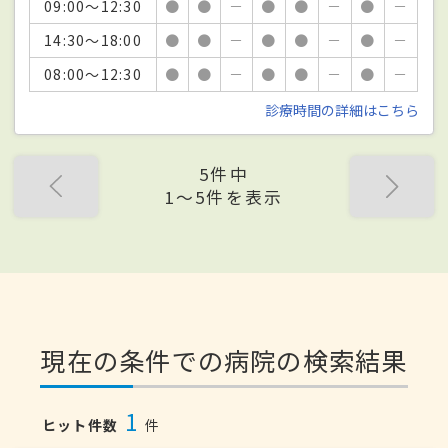
09:00～12:30
●
●
－
●
●
－
●
－
14:30～18:00
●
●
－
●
●
－
●
－
08:00～12:30
●
●
－
●
●
－
●
－
診療時間の詳細はこちら
5件中
1〜5件を表示
現在の条件での病院の検索結果
1
ヒット件数
件