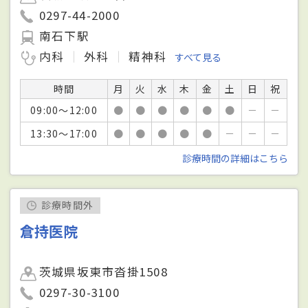
0297-44-2000
南石下駅
内科
外科
精神科
すべて見る
時間
月
火
水
木
金
土
日
祝
09:00～12:00
●
●
●
●
●
●
－
－
13:30～17:00
●
●
●
●
●
－
－
－
診療時間の詳細はこちら
診療時間外
倉持医院
茨城県坂東市沓掛1508
0297-30-3100