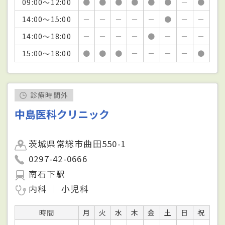
09:00～12:00
●
●
●
●
●
●
－
●
14:00～15:00
－
－
－
－
－
●
－
－
14:00～18:00
－
－
－
－
●
－
－
－
15:00～18:00
●
●
●
－
－
－
－
●
診療時間外
中島医科クリニック
茨城県常総市曲田550-1
0297-42-0666
南石下駅
内科
小児科
時間
月
火
水
木
金
土
日
祝