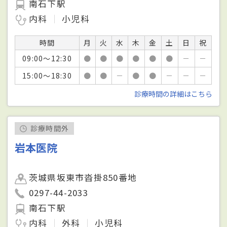
南石下駅
内科
小児科
時間
月
火
水
木
金
土
日
祝
09:00～12:30
●
●
●
●
●
●
－
－
15:00～18:30
●
●
－
●
●
－
－
－
診療時間の詳細はこちら
診療時間外
岩本医院
茨城県坂東市沓掛850番地
0297-44-2033
南石下駅
内科
外科
小児科