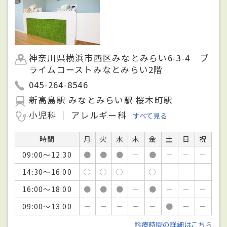
神奈川県横浜市西区みなとみらい6-3-4 プ
ライムコーストみなとみらい2階
045-264-8546
新高島駅 みなとみらい駅 桜木町駅
小児科
アレルギー科
すべて見る
時間
月
火
水
木
金
土
日
祝
09:00～12:30
●
●
●
－
●
－
－
－
14:30～16:00
○
○
○
－
○
－
－
－
16:00～18:00
●
●
●
－
●
－
－
－
09:00～13:00
－
－
－
－
－
●
－
－
診療時間の詳細はこちら