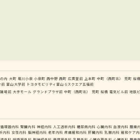
丸の内
大町
堀川小泉
小泉町
西中野
西町
広貫堂前
上本町
中町（西町北）
荒町
桜
タ前
富山大学前
トヨタモビリティ富山 Gスクエア五福前
会議場前
大手モール
グランドプラザ前
中町（西町北）
荒町
桜橋
電気ビル前
地鉄
循環器内科
腎臓内科
神経内科
人工透析内科
糖尿病内科
心臓内科
血液内科
腫瘍
析内科
女性内科
脳神経内科
老年内科
疼痛緩和内科
肝臓内科
乳腺内科
緩和ケア内
食道外科
呼吸器外科
脳神経外科
循環器外科
乳腺外科
心臓血管外科
心臓外科
腫瘍