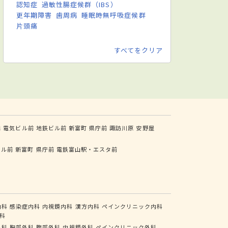
認知症
過敏性腸症候群（IBS）
更年期障害
歯周病
睡眠時無呼吸症候群
片頭痛
すべてをクリア
橋
電気ビル前
地鉄ビル前
新富町
県庁前
諏訪川原
安野屋
ビル前
新富町
県庁前
電鉄富山駅・エスタ前
内科
感染症内科
内視鏡内科
漢方内科
ペインクリニック内科
科
外科
胸部外科
腹部外科
内視鏡外科
ペインクリニック外科