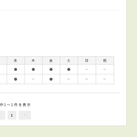
水
木
金
土
日
祝
●
●
●
●
－
－
●
－
●
－
－
－
件中1～1件を表示
1