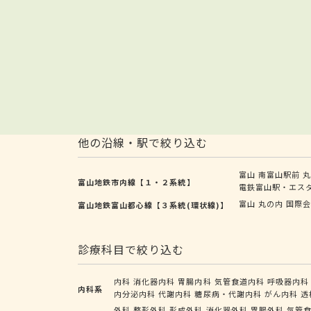
他の沿線・駅で絞り込む
富山
南富山駅前
富山地鉄市内線【１・２系統】
電鉄富山駅・エス
富山
丸の内
国際
富山地鉄富山都心線【３系統(環状線)】
診療科目で絞り込む
内科
消化器内科
胃腸内科
気管食道内科
呼吸器内科
内科系
内分泌内科
代謝内科
糖尿病・代謝内科
がん内科
透
外科
整形外科
形成外科
消化器外科
胃腸外科
気管