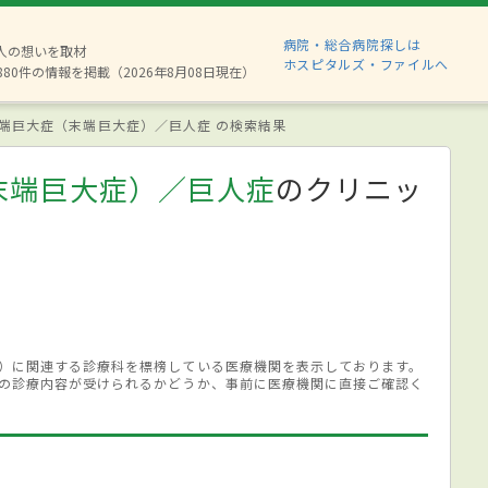
病院・総合病院探しは
2人の想いを取材
ホスピタルズ・ファイルへ
880件の情報を掲載（2026年8月08日現在）
端巨大症（末端巨大症）／巨人症 の検索結果
末端巨大症）／巨人症
のクリニッ
）に関連する診療科を標榜している医療機関を表示しております。
の診療内容が受けられるかどうか、事前に医療機関に直接ご確認く