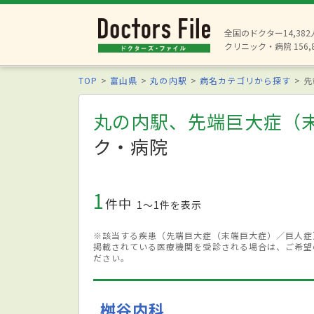
全国のドクター14,38
クリニック・病院 156,
TOP
富山県
丸の内駅
病名カテゴリから探す
先
丸の内駅、先端巨大症（
ク・病院
1
件中
1〜1件を表示
※該当する疾患（先端巨大症（末端巨大症）／巨人症
掲載されている医療機関を受診される場合は、ご希望
ださい。
桝谷内科