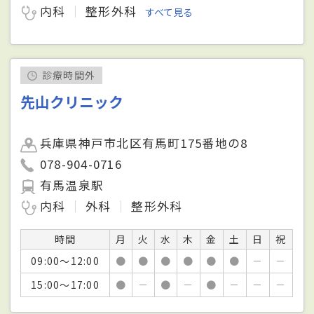
内科
整形外科
すべて見る
診療時間外
先山クリニック
兵庫県神戸市北区有馬町175番地の8
078-904-0716
有馬温泉駅
内科
外科
整形外科
時間
月
火
水
木
金
土
日
祝
09:00～12:00
●
●
●
●
●
●
－
－
15:00～17:00
●
－
●
－
●
－
－
－