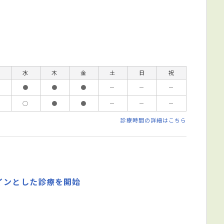
水
木
金
土
日
祝
●
●
●
－
－
－
○
●
●
－
－
－
診療時間の詳細はこちら
インとした診療を開始