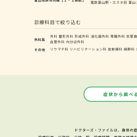
電鉄富山駅・エスタ前
富山
診療科目で絞り込む
外科
整形外科
形成外科
消化器外科
胃腸外科
気管
外科系
血管外科
内分泌外科
リウマチ科
リハビリテーション科
放射線科
麻酔科
その他
症状から調べ
ドクターズ・ファイルは、身体の