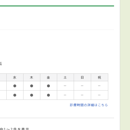
科
水
木
金
土
日
祝
●
●
●
－
－
－
●
●
●
－
－
－
診療時間の詳細はこちら
件中1～2件を表示