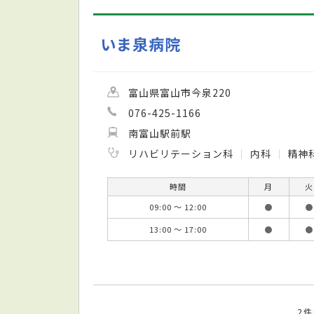
いま泉病院
富山県富山市今泉220
076-425-1166
南富山駅前駅
リハビリテーション科
内科
精神
時間
月
火
09:00 ～ 12:00
●
●
13:00 ～ 17:00
●
●
2