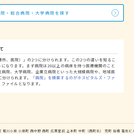
病院・総合病院・大学病院を探す
て
療所、医院）」の2つに分けられます。この2つの違いを知るこ
うになります。まず病院は20以上の病床を持つ医療機関のこと
立病院、大学病院、企業立病院といった大規模病院や、地域医
に分けられます。
「病院」を検索するのがホスピタルズ・ファ
・ファイルとなります。
町
堀川小泉
小泉町
西中野
西町
広貫堂前
上本町
中町（西町北）
荒町
桜橋
電気ビ