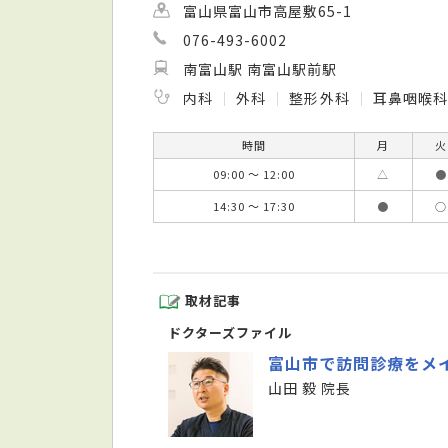
富山県富山市高屋敷65-1
076-493-6002
南富山駅 南富山駅前駅
内科
外科
整形外科
耳鼻咽喉科
時間
月
火
09:00 ～ 12:00
△
●
14:30 ～ 17:30
●
○
取材記事
ドクターズファイル
富山市で訪問診療をメ
山田 毅 院長