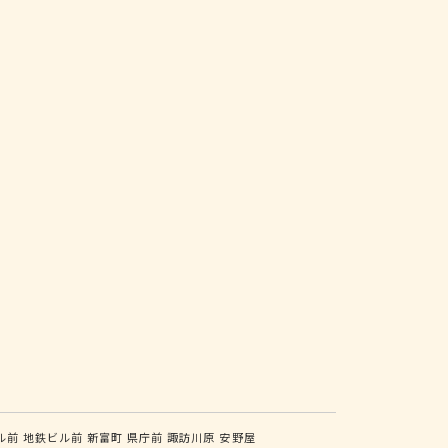
ル前
地鉄ビル前
新富町
県庁前
諏訪川原
安野屋