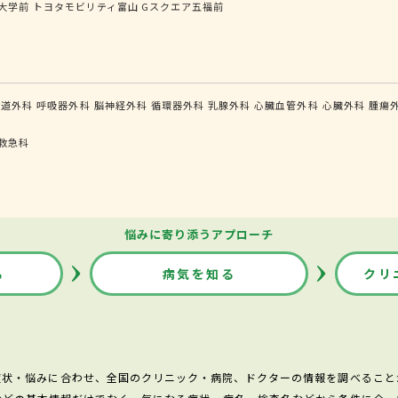
大学前
トヨタモビリティ富山 Gスクエア五福前
食道外科
呼吸器外科
脳神経外科
循環器外科
乳腺外科
心臓血管外科
心臓外科
腫瘍
救急科
悩みに寄り添うアプローチ
る
病気を知る
クリ
症状・悩みに合わせ、全国のクリニック・病院、ドクターの情報を調べること