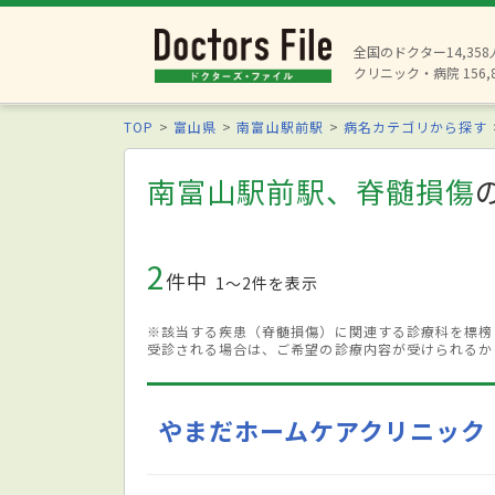
全国のドクター14,35
クリニック・病院 156,
TOP
富山県
南富山駅前駅
病名カテゴリから探す
南富山駅前駅、脊髄損傷
2
件中
1〜2件を表示
※該当する疾患（脊髄損傷）に関連する診療科を標榜
受診される場合は、ご希望の診療内容が受けられるか
やまだホームケアクリニック