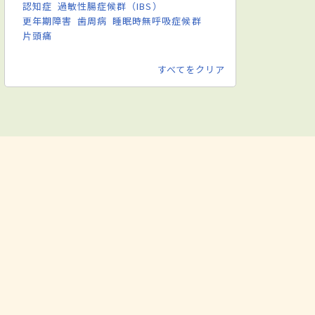
認知症
過敏性腸症候群（IBS）
更年期障害
歯周病
睡眠時無呼吸症候群
片頭痛
すべてをクリア