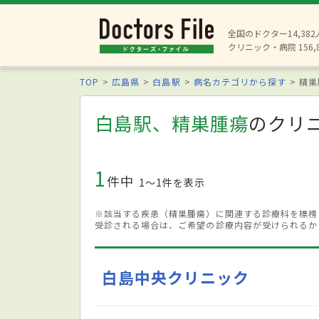
全国のドクター14,38
クリニック・病院 156,
TOP
広島県
白島駅
病名カテゴリから探す
精巣
白島駅、精巣腫瘍
のクリ
1
件中
1〜1件を表示
※該当する疾患（精巣腫瘍）に関連する診療科を標榜
受診される場合は、ご希望の診療内容が受けられるか
白島中央クリニック