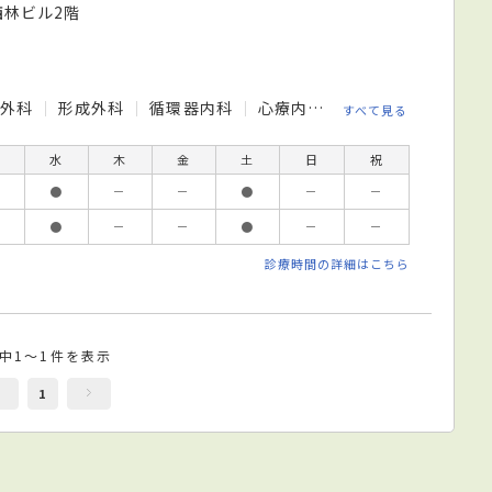
西林ビル2階
外科
形成外科
循環器内科
心療内科
整形外科
歯科
すべて見る
水
木
金
土
日
祝
●
－
－
●
－
－
●
－
－
●
－
－
診療時間の詳細はこちら
件中1～1件を表示
1