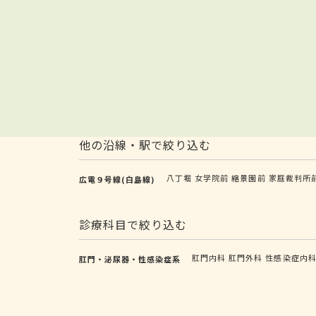
他の沿線・駅で絞り込む
八丁堀
女学院前
縮景園前
家庭裁判所
広電９号線(白島線)
診療科目で絞り込む
肛門内科
肛門外科
性感染症内
肛門・泌尿器・性感染症系