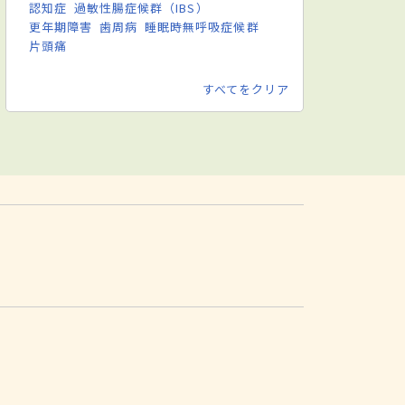
認知症
過敏性腸症候群（IBS）
更年期障害
歯周病
睡眠時無呼吸症候群
片頭痛
すべてをクリア