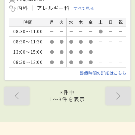
内科
アレルギー科
すべて見る
時間
月
火
水
木
金
土
日
祝
08:30～11:00
－
－
－
－
－
●
－
－
08:30～11:30
●
●
●
●
●
－
－
－
13:00～15:00
●
●
●
●
●
－
－
－
08:30～12:00
●
●
●
●
●
－
－
－
診療時間の詳細はこちら
3件中
1〜3件を表示