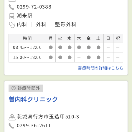
0299-72-0388
潮来駅
内科
外科
整形外科
時間
月
火
水
木
金
土
日
祝
08:45～12:00
●
●
●
●
●
●
－
－
15:00～18:00
●
●
●
－
●
●
－
－
診療時間の詳細はこちら
診療時間外
曽内科クリニック
茨城県行方市玉造甲510-3
0299-36-2611