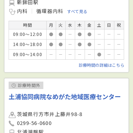
新鉾田駅
内科
循環器内科
すべて見る
時間
月
火
水
木
金
土
日
祝
09:00～12:00
●
●
－
●
●
－
－
－
14:00～18:00
●
●
－
●
●
－
－
－
09:00～14:00
－
－
－
－
－
●
－
－
診療時間の詳細はこちら
診療時間外
土浦協同病院なめがた地域医療センター
茨城県行方市井上藤井98-8
0299-56-0600
北浦湖畔駅