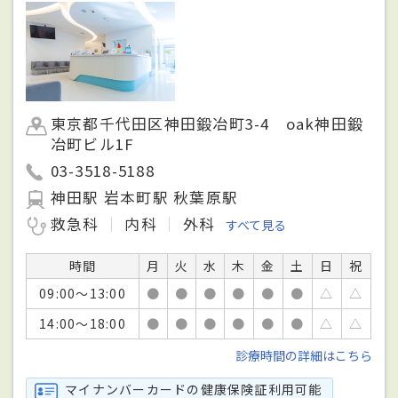
東京都千代田区神田鍛冶町3-4 oak神田鍛
冶町ビル1F
03-3518-5188
神田駅 岩本町駅 秋葉原駅
救急科
内科
外科
すべて見る
時間
月
火
水
木
金
土
日
祝
09:00～13:00
●
●
●
●
●
●
△
△
14:00～18:00
●
●
●
●
●
●
△
△
診療時間の詳細はこちら
マイナンバーカードの健康保険証利用可能