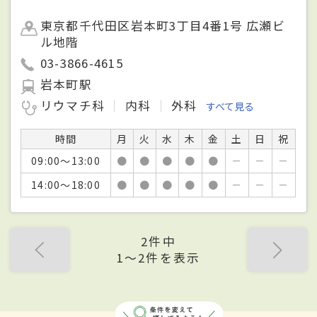
東京都千代田区岩本町3丁目4番1号 広瀬ビ
ル地階
03-3866-4615
岩本町駅
リウマチ科
内科
外科
すべて見る
時間
月
火
水
木
金
土
日
祝
09:00～13:00
●
●
●
●
●
－
－
－
14:00～18:00
●
●
●
●
●
－
－
－
2件中
1〜2件を表示