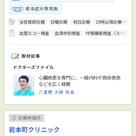
感染症対策実施
女性医師在籍
日曜診療
祝日診療
19時以降診療可
バ
血管エコー検査
血清学的検査
呼吸機能検査（スパイロメトリー）
取材記事
ドクターズファイル
心臓疾患を専門に、一般内科や救命救急
などを広く経験
八重樫 大輝 院長
診療時間外
岩本町クリニック