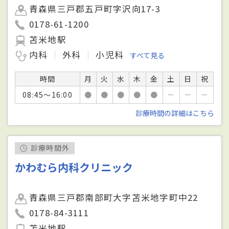
青森県三戸郡五戸町字沢向17-3
0178-61-1200
苫米地駅
内科
外科
小児科
すべて見る
時間
月
火
水
木
金
土
日
祝
08:45～16:00
●
●
●
●
●
－
－
－
診療時間の詳細はこちら
診療時間外
かわむら内科クリニック
青森県三戸郡南部町大字苫米地字町中22
0178-84-3111
苫米地駅