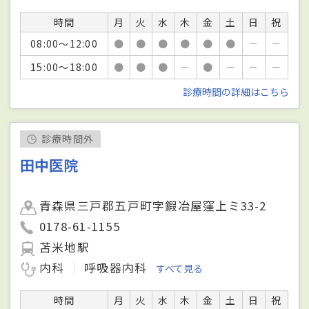
時間
月
火
水
木
金
土
日
祝
08:00～12:00
●
●
●
●
●
●
－
－
15:00～18:00
●
●
●
－
●
－
－
－
診療時間の詳細はこちら
診療時間外
田中医院
青森県三戸郡五戸町字鍜冶屋窪上ミ33-2
0178-61-1155
苫米地駅
内科
呼吸器内科
すべて見る
時間
月
火
水
木
金
土
日
祝