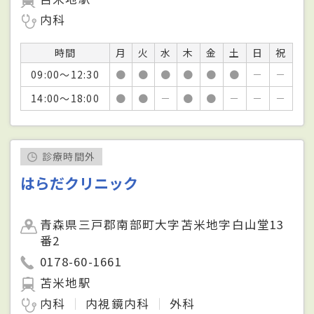
内科
時間
月
火
水
木
金
土
日
祝
09:00～12:30
●
●
●
●
●
●
－
－
14:00～18:00
●
●
－
●
●
－
－
－
診療時間外
はらだクリニック
青森県三戸郡南部町大字苫米地字白山堂13
番2
0178-60-1661
苫米地駅
内科
内視鏡内科
外科