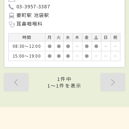
03-3957-3387
要町駅 池袋駅
耳鼻咽喉科
時間
月
火
水
木
金
土
日
祝
08:30～12:00
●
●
●
－
●
●
－
－
15:00～19:00
●
●
●
－
●
－
－
－
1件中
1〜1件を表示