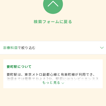
検索フォームに戻る
診療科目
で絞り込む
要町駅について
要町駅は、東京メトロ副都心線と有楽町線が利用でき、
池袋までは電車でおよそ2分。駅前にはコンビニエンスス
もっと見る
トアやファミリーレストラン、定食屋など飲食関係の店
が充実している。周辺は歩道が整備されている道が多
く、子どもにも配慮されている。